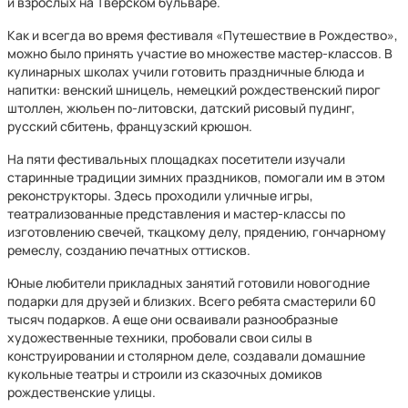
и взрослых на Тверском бульваре.
Как и всегда во время фестиваля «Путешествие в Рождество»,
можно было принять участие во множестве мастер-классов. В
кулинарных школах учили готовить праздничные блюда и
напитки: венский шницель, немецкий рождественский пирог
штоллен, жюльен по-литовски, датский рисовый пудинг,
русский сбитень, французский крюшон.
На пяти фестивальных площадках посетители изучали
старинные традиции зимних праздников, помогали им в этом
реконструкторы. Здесь проходили уличные игры,
театрализованные представления и мастер-классы по
изготовлению свечей, ткацкому делу, прядению, гончарному
ремеслу, созданию печатных оттисков.
Юные любители прикладных занятий готовили новогодние
подарки для друзей и близких. Всего ребята смастерили 60
тысяч подарков. А еще они осваивали разнообразные
художественные техники, пробовали свои силы в
конструировании и столярном деле, создавали домашние
кукольные театры и строили из сказочных домиков
рождественские улицы.