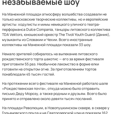
незабываемые шоу
На Манежной площади атмосферу волшебства создавали не
только московские творческие коллективы, но и европейские
артисты: ходулисты и мимы немецкого уличного театра-
перформанса Dulce Compania, танцоры литовского коллектива
TDA Vektors, юношеский оркестр The Tivoli Youth Guard (Дания),
музыканты из Словакии и Чехии. Всего иностранные
коллективы на Манежной площади показали 33 шоу.
Немало зрителей собиралось на выпекание литовского
рождественского торта шакотис — его за время фестиваля
приготовили 55 раз. Необычное лакомство в форме елки
готовили на открытом огне. За приготовлением тортов
понаблюдали 45 тысяч гостей.
На протяжении всего фестиваля на Манежной работало шале
«Рождественская почта», откуда можно было отправить
письмо Деду Морозу, а также родным и друзьям. Всего было
принято и отправлено около девяти тысяч посланий.
На площади Революции, в Новопушкинском сквере, в сквере у
Гольяновского пруда и на Святоозерской улице показали 162