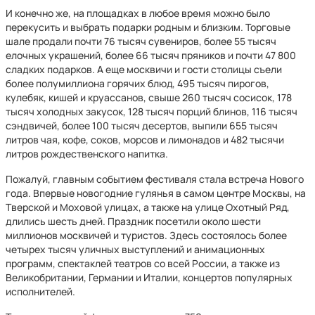
И конечно же, на площадках в любое время можно было
перекусить и выбрать подарки родным и близким. Торговые
шале продали почти 76 тысяч сувениров, более 55 тысяч
елочных украшений, более 66 тысяч пряников и почти 47 800
сладких подарков. А еще москвичи и гости столицы съели
более полумиллиона горячих блюд, 495 тысяч пирогов,
кулебяк, кишей и круассанов, свыше 260 тысяч сосисок, 178
тысяч холодных закусок, 128 тысяч порций блинов, 116 тысяч
сэндвичей, более 100 тысяч десертов, выпили 655 тысяч
литров чая, кофе, соков, морсов и лимонадов и 482 тысячи
литров рождественского напитка.
Пожалуй, главным событием фестиваля стала встреча Нового
года. Впервые новогодние гулянья в самом центре Москвы, на
Тверской и Моховой улицах, а также на улице Охотный Ряд,
длились шесть дней. Праздник посетили около шести
миллионов москвичей и туристов. Здесь состоялось более
четырех тысяч уличных выступлений и анимационных
программ, спектаклей театров со всей России, а также из
Великобритании, Германии и Италии, концертов популярных
исполнителей.