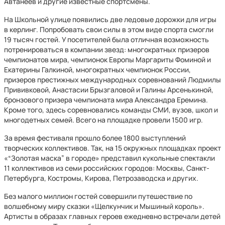
Автанеев и другие известные спортсмены.
На Школьной улице появились две ледовые дорожки для игры
в керлинг. Попробовать свои силы в этом виде спорта смогли
19 тысяч гостей. У посетителей была отличная возможность
потренироваться в компании звезд: многократных призеров
чемпионатов мира, чемпионок Европы Маргариты Фоминой и
Екатерины Галкиной, многократных чемпионок России,
призеров престижных международных соревнований Людмилы
Прививковой, Анастасии Брызгаловой и Галины Арсенькиной,
бронзового призера чемпионата мира Александра Еремина.
Кроме того, здесь соревновались команды СМИ, вузов, школ и
многодетных семей. Всего на площадке провели 1500 игр.
За время фестиваля прошло более 1800 выступлений
творческих коллективов. Так, на 15 окружных площадках проект
«“Золотая маска” в городе» представил кукольные спектакли
11 коллективов из семи российских городов: Москвы, Санкт-
Петербурга, Костромы, Кирова, Петрозаводска и других.
Без малого миллион гостей совершили путешествие по
волшебному миру сказки «Щелкунчик и Мышиный король».
Артисты в образах главных героев ежедневно встречали детей