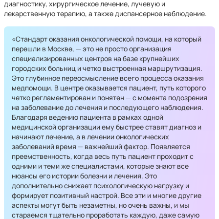
диагностику, хирургическое лечение, лучевую и
лекарственную терапию, а также диспансерное наблюдение.
«Стандарт оказания онкологической помощи, на который
перешли в Москве, — это не просто организация
специализированных центров на базе крупнейших
городских больниц и четко выстроенная маршрутизация.
Это глубинное переосмысление всего процесса оказания
медпомощи. В центре оказывается пациент, путь которого
четко регламентирован и понятен — с момента подозрения
на заболевание до лечения и последующего наблюдения.
Благодаря ведению пациента в рамках одной
медицинской организации ему быстрее ставят диагноз и
начинают лечение, а в лечении онкологических
заболеваний время — важнейший фактор. Появляется
преемственность, когда весь путь пациент проходит с
одними и теми же специалистами, которые знают все
нюансы его истории болезни и лечения. Это
дополнительно снижает психологическую нагрузку и
формирует позитивный настрой. Все эти и многие другие
аспекты могут быть незаметны, но очень важны, и мы
стараемся тщательно проработать каждую, даже самую