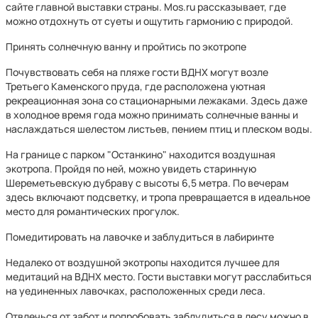
сайте главной выставки страны. Mos.ru рассказывает, где
можно отдохнуть от суеты и ощутить гармонию с природой.
Принять солнечную ванну и пройтись по экотропе
Почувствовать себя на пляже гости ВДНХ могут возле
Третьего Каменского пруда, где расположена уютная
рекреационная зона со стационарными лежаками. Здесь даже
в холодное время года можно принимать солнечные ванны и
наслаждаться шелестом листьев, пением птиц и плеском воды.
На границе с парком "Останкино" находится воздушная
экотропа. Пройдя по ней, можно увидеть старинную
Шереметьевскую дубраву с высоты 6,5 метра. По вечерам
здесь включают подсветку, и тропа превращается в идеальное
место для романтических прогулок.
Помедитировать на лавочке и заблудиться в лабиринте
Недалеко от воздушной экотропы находится лучшее для
медитаций на ВДНХ место. Гости выставки могут расслабиться
на уединенных лавочках, расположенных среди леса.
Отвлечься от забот и попробовать заблудиться в лесу можно в