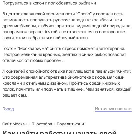
Погрузиться в кокон и полюбоваться рыбками
В центре славянской письменности "Слово" у горожан есть
возможность послушать русские народные колыбельные и
древние былины, любуясь при этом видами родной природы на
панорамном экране. А чтобы не отвлекаться на посторонние
звуки, стоит забраться в войлочный кокон.
Гостям "Москвариума" снять стресс поможет цветотерапия.
Пестрое мелькание красных, желтых и синих рыбок позволит
отвлечься от любых проблем.
Любителей спокойного отдыха приглашают в павильон "Книги".
Это современная альтернатива библиотеке с кофе, мягкими
креслами и стильным дизайном. Пройтись среди книжных
полок, почитать или подумать в тишине… Чем заняться, каждый
решает сам.
Источник новости
Город
Сайт Москвы
31 октября
Поделиться
Как найти работу и начать свой