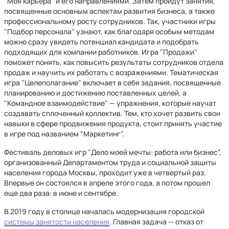
"Моя карьера" и его направлениями. Затем пройдут занятия,
посвященные основным аспектам развития бизнеса, а также
профессиональному росту сотрудников. Так, участники игры
"Подбор персонала" узнают, как благодаря особым методам
можно сразу увидеть потенциал кандидата и подобрать
подходящих для компании работников. Игра "Продажи"
поможет понять, как повысить результаты сотрудников отдела
продаж и научить их работать с возражениями. Тематическая
игра "Целеполагание" включает в себя задания, посвященные
планированию и достижению поставленных целей, а
"Командное взаимодействие" — упражнения, которые научат
создавать сплоченный коллектив. Тем, кто хочет развить свои
навыки в сфере продвижения продукта, стоит принять участие
в игре под названием "Маркетинг".
Фестиваль деловых игр "Дело моей мечты: работа или бизнес",
организованный Департаментом труда и социальной защиты
населения города Москвы, проходит уже в четвертый раз.
Впервые он состоялся в апреле этого года, а потом прошел
еще два раза: в июне и сентябре.
В 2019 году в столице началась модернизация городской
системы занятости населения
. Главная задача — отказ от