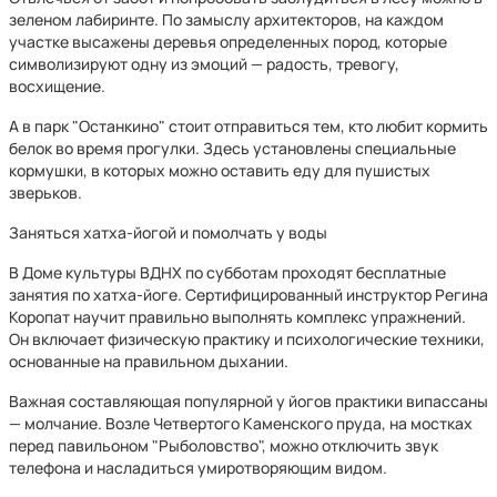
зеленом лабиринте. По замыслу архитекторов, на каждом
участке высажены деревья определенных пород, которые
символизируют одну из эмоций — радость, тревогу,
восхищение.
А в парк "Останкино" стоит отправиться тем, кто любит кормить
белок во время прогулки. Здесь установлены специальные
кормушки, в которых можно оставить еду для пушистых
зверьков.
Заняться хатха-йогой и помолчать у воды
В Доме культуры ВДНХ по субботам проходят бесплатные
занятия по хатха-йоге. Сертифицированный инструктор Регина
Коропат научит правильно выполнять комплекс упражнений.
Он включает физическую практику и психологические техники,
основанные на правильном дыхании.
Важная составляющая популярной у йогов практики випассаны
— молчание. Возле Четвертого Каменского пруда, на мостках
перед павильоном "Рыболовство", можно отключить звук
телефона и насладиться умиротворяющим видом.