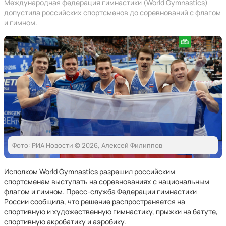
Международная федерация гимнастики (World Gymnastics)
допустила российских спортсменов до соревнований с флагом
и гимном.
Фото: РИА Новости © 2026, Алексей Филиппов
Исполком World Gymnastics разрешил российским
спортсменам выступать на соревнованиях с национальным
флагом и гимном. Пресс-служба Федерации гимнастики
России сообщила, что решение распространяется на
спортивную и художественную гимнастику, прыжки на батуте,
спортивную акробатику и аэробику.