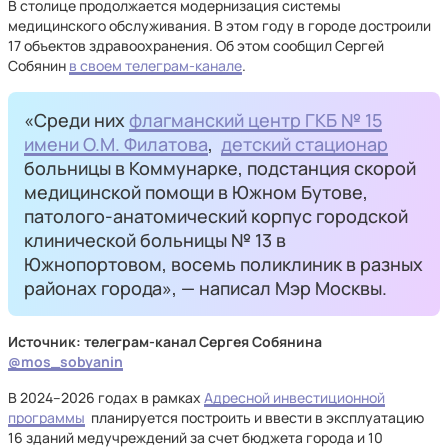
В столице продолжается модернизация системы
медицинского обслуживания. В этом году в городе достроили
17 объектов здравоохранения. Об этом сообщил Сергей
Собянин
в своем телеграм-канале
.
«Среди них
флагманский центр ГКБ № 15
имени О.М. Филатова
,
детский стационар
больницы в Коммунарке, подстанция скорой
медицинской помощи в Южном Бутове,
патолого-анатомический корпус городской
клинической больницы № 13 в
Южнопортовом, восемь поликлиник в разных
районах города», — написал Мэр Москвы.
Источник: телеграм-канал Сергея Собянина
@mos_sobyanin
В 2024–2026 годах в рамках
Адресной инвестиционной
программы
планируется построить и ввести в эксплуатацию
16 зданий медучреждений за счет бюджета города и 10