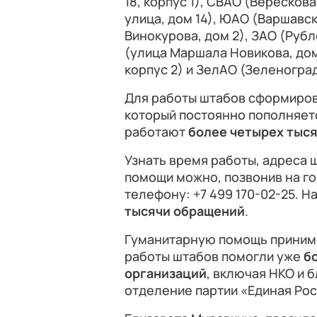
18, корпус 1), СВАО (Вересков
улица, дом 14), ЮАО (Варшавск
Винокурова, дом 2), ЗАО (Рубл
(улица Маршала Новикова, дом
корпус 2) и ЗелАО (Зеленоград
Для работы штабов сформиров
который постоянно пополняетс
работают
более четырех тыс
Узнать время работы, адреса 
помощи можно, позвонив на г
телефону: +7 499 170-02-25. 
тысячи обращений
.
Гуманитарную помощь принимаю
работы штабов помогли уже
б
организаций
, включая НКО и 
отделение партии «Единая Рос