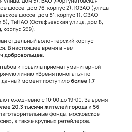
ая улица, дом 5), ВАО (Фортунатовская
ое шоссе, дом 76, корпус 2), ЮЗАО (улица
евское шоссе, дом 81, корпус 1), СЗАО
 5), ТиНАО (Остафьевская улица, дом 8,
, корпус 239).
ан отдельный волонтерский корпус,
я. В настоящее время в нем
яч добровольцев
.
штабов и правила приема гуманитарной
орячую линию «Время помогать» по
На данный момент поступило
более 1,7
т ежедневно с 10:00 до 19:00. За время
олее 20,3 тысячи жителей
города и 56
благотворительные фонды, московское
сия», а также крупных ретейлеров.