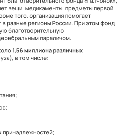
нт благотворительного фонда «Галчонок»,
яет вещи, медикаменты, предметы первой
роме того, организация помогает
 в разные регионы России. При этом фонд
ную благотворительную
церебральным параличом.
коло
1,56 миллиона различных
уза), в том числе:
итания;
ов;
ых принадлежностей;