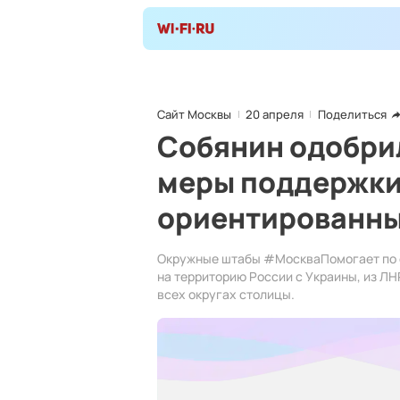
Сайт Москвы
20 апреля
Поделиться
Собянин одобри
меры поддержки
ориентированны
Окружные штабы #МоскваПомогает по 
на территорию России с Украины, из ЛН
всех округах столицы.