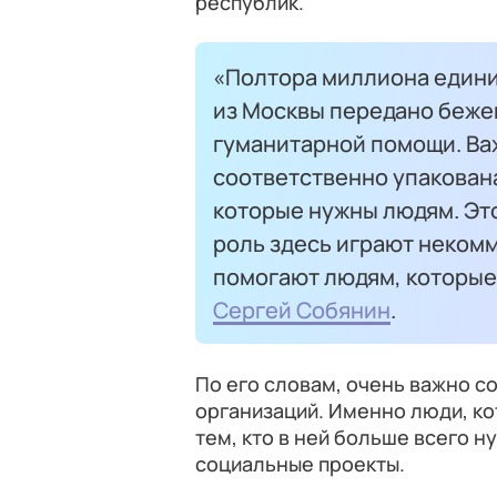
республик.
«Полтора миллиона едини
из Москвы передано беже
гуманитарной помощи. Важ
соответственно упакована
которые нужны людям. Это
роль здесь играют неком
помогают людям, которые 
Сергей Собянин
.
По его словам, очень важно с
организаций. Именно люди, к
тем, кто в ней больше всего н
социальные проекты.