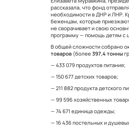
Елизавета Муравкина, президе
рассказала, что фонд отправл
необходимости в ДНР и ЛНР. К
беженцам, которые приезжают
не сворачивает и свою основ
программу — помощь детям с 
В общей сложности собрано о
товаров
(более
397,4 тонны
гр
— 433 079 продуктов питания;
— 150 677 детских товаров;
— 211 882 продукта детского п
— 99 596 хозяйственных товар
— 74 671 единица одежды;
— 16 436 постельных и душев