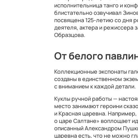
исполнительница танго и кон
блистательно озвучивал Зинов
посвящена 125-летию со дня 
деятеля, актера и режиссера
Образцова.
От белого павли
Коллекционные экспонаты гале
созданы в единственном экзе
с вниманием к каждой детали.
Куклы ручной работы — настоя
место занимают героини сказ
и Красная царевна. Например,
о царе Салтане» воплощает ид
описанный Александром Пушки
царевна есть, что не можно г