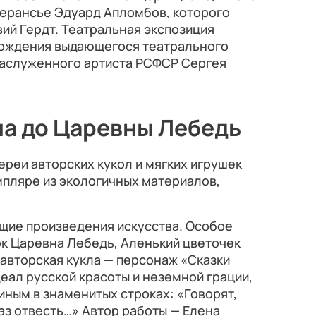
ферансье Эдуард Апломбов, которого
ий Гердт. Театральная экспозиция
рождения выдающегося театрального
 заслуженного артиста РСФСР Сергея
на до Царевны Лебедь
реи авторских кукол и мягких игрушек
мпляре из экологичных материалов,
щие произведения искусства. Особое
ок Царевна Лебедь, Аленький цветочек
 авторская кукла — персонаж «Сказки
еал русской красоты и неземной грации,
ным в знаменитых строках: «Говорят,
лаз отвесть…» Автор работы — Елена