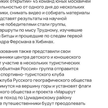
ликих открытий» 45 команд юных москвичей
ельностью от одного дня до нескольких
ники, снимать видео и собирать материалы
едставят результаты на научной
не победителями стали группы,
ршруты по мысу Трудному, изучившие
и Битцы и прошедшие по следам первой
ндра Ферсмана в Хибинах.
зования также представили свои
анники центра детского и юношеского
 участие в нескольких туристических
еобъятная Россия» группа отправится
з спортивно-туристского клуба
клуба Русского географического общества
мутся на вершину горы и установят флаги
ского общества и проекта «Маршрут
же поход по Цумадинскому району
ые путешественники будут преодолевать