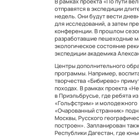
В рамках
проекта «По пути ве
отправятся в экспедиции длит
недель. Они будут вести днев
для исследований, а затем пр
конференции. В прошлом сезо
разработавшие пешеходные ма
экологическое состояние рек
экспедиции академика Алекса
Центры дополнительного обра
программы. Например, воспит
творчества «Бибирево» примут
походах. В рамках проекта «Н
в Приэльбрусье, где ребята и
«Гольфстрим» и молодежного 
«Очарованный странник» подни
Москвы, Русского географиче
построен». Запланирован так
Республики Дагестан, где юн