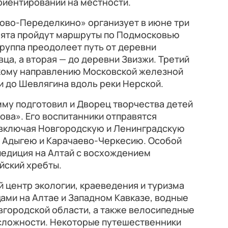
риентировании на местности.
Ново-Переделкино» организует в июне три
ебята пройдут маршруты по Подмосковью
группа преодолеет путь от деревни
а, а вторая — до деревни Звизжи. Третий
кому направлению Московской железной
и до Шевлягина вдоль реки Нерской.
у подготовил и Дворец творчества детей
ва». Его воспитанники отправятся
, включая Новгородскую и Ленинградскую
, Адыгею и Карачаево-Черкесию. Особой
педиция на Алтай с восхождением
йский хребты.
 центр экологии, краеведения и туризма
ами на Алтае и Западном Кавказе, водные
вгородской области, а также велосипедные
сложности. Некоторые путешественники