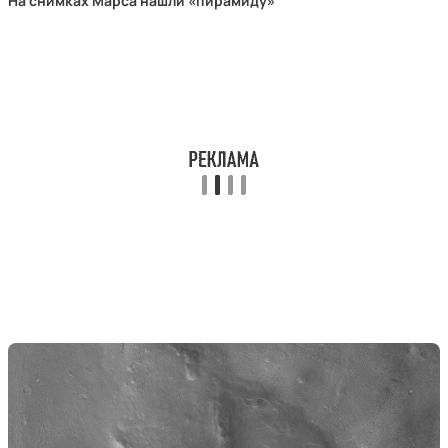
На снимках Марса нашли «пирамиду»