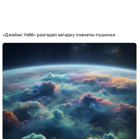
«Джеймс Уэбб» разгадал загадку планеты-пушинки