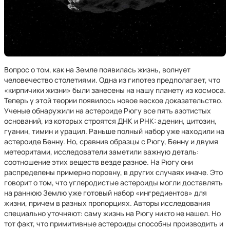
Вопрос о том, как на Земле появилась жизнь, волнует
человечество столетиями. Одна из гипотез предполагает, что
«кирпичики жизни» были занесены на нашу планету из космоса.
Теперь у этой теории появилось новое веское доказательство.
Ученые обнаружили на астероиде Рюгу все пять азотистых
оснований, из которых строятся ДНК и РНК: аденин, цитозин,
гуанин, тимин и урацил. Раньше полный набор уже находили на
астероиде Бенну. Но, сравнив образцы с Рюгу, Бенну и двумя
метеоритами, исследователи заметили важную деталь:
соотношение этих веществ везде разное. На Рюгу они
распределены примерно поровну, в других случаях иначе. Это
говорит о том, что углеродистые астероиды могли доставлять
на раннюю Землю уже готовый набор «ингредиентов» для
жизни, причем в разных пропорциях. Авторы исследования
специально уточняют: саму жизнь на Рюгу никто не нашел. Но
тот факт, что примитивные астероиды способны производить и