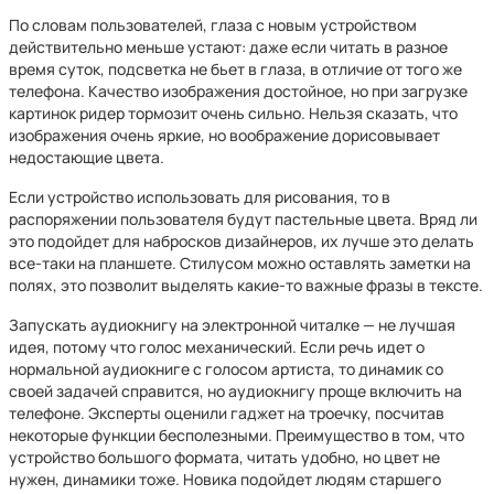
По словам пользователей, глаза с новым устройством
действительно меньше устают: даже если читать в разное
время суток, подсветка не бьет в глаза, в отличие от того же
телефона. Качество изображения достойное, но при загрузке
картинок ридер тормозит очень сильно. Нельзя сказать, что
изображения очень яркие, но воображение дорисовывает
недостающие цвета.
Если устройство использовать для рисования, то в
распоряжении пользователя будут пастельные цвета. Вряд ли
это подойдет для набросков дизайнеров, их лучше это делать
все-таки на планшете. Стилусом можно оставлять заметки на
полях, это позволит выделять какие-то важные фразы в тексте.
Запускать аудиокнигу на электронной читалке — не лучшая
идея, потому что голос механический. Если речь идет о
нормальной аудиокниге с голосом артиста, то динамик со
своей задачей справится, но аудиокнигу проще включить на
телефоне. Эксперты оценили гаджет на троечку, посчитав
некоторые функции бесполезными. Преимущество в том, что
устройство большого формата, читать удобно, но цвет не
нужен, динамики тоже. Новика подойдет людям старшего