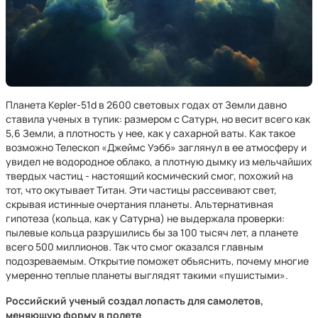
Планета Kepler-51d в 2600 световых годах от Земли давно
ставила ученых в тупик: размером с Сатурн, но весит всего как
5,6 Земли, а плотность у нее, как у сахарной ваты. Как такое
возможно Телескоп «Джеймс Уэбб» заглянул в ее атмосферу и
увидел не водородное облако, а плотную дымку из мельчайших
твердых частиц - настоящий космический смог, похожий на
тот, что окутывает Титан. Эти частицы рассеивают свет,
скрывая истинные очертания планеты. Альтернативная
гипотеза (кольца, как у Сатурна) не выдержала проверки:
пылевые кольца разрушились бы за 100 тысяч лет, а планете
всего 500 миллионов. Так что смог оказался главным
подозреваемым. Открытие поможет объяснить, почему многие
умеренно теплые планеты выглядят такими «пушистыми».
Российский ученый создал лопасть для самолетов,
меняющую форму в полете