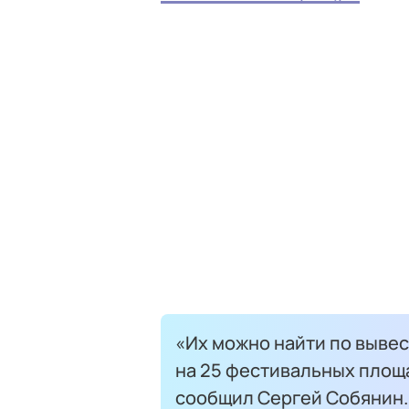
«Их можно найти по выве
на 25 фестивальных площа
сообщил Сергей Собянин.