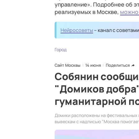
управление». Подробнее об эт
реализуемых в Москве,
можно 
Нейросоветы
– канал с советам
Город
Сайт Москвы
14 июня
Поделиться
Собянин сообщил
"Домиков добра"
гуманитарной п
Домики расположены на фестивальных п
вывескам с надписью "Москва помогает