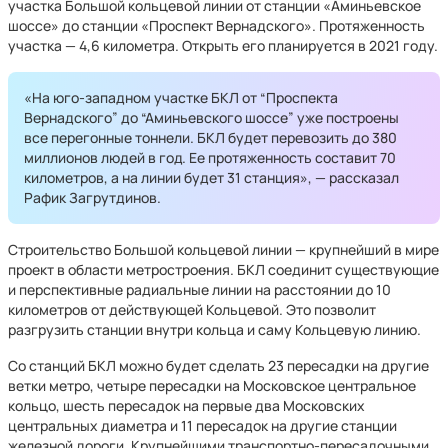
участка Большой кольцевой линии от станции «Аминьевское
шоссе» до станции «Проспект Вернадского». Протяженность
участка — 4,6 километра. Открыть его планируется в 2021 году.
«На юго-западном участке БКЛ от “Проспекта
Вернадского” до “Аминьевского шоссе” уже построены
все перегонные тоннели. БКЛ будет перевозить до 380
миллионов людей в год. Ее протяженность составит 70
километров, а на линии будет 31 станция», — рассказал
Рафик Загрутдинов.
Строительство Большой кольцевой линии — крупнейший в мире
проект в области метростроения. БКЛ соединит существующие
и перспективные радиальные линии на расстоянии до 10
километров от действующей Кольцевой. Это позволит
разгрузить станции внутри кольца и саму Кольцевую линию.
Со станций БКЛ можно будет сделать 23 пересадки на другие
ветки метро, четыре пересадки на Московское центральное
кольцо, шесть пересадок на первые два Московских
центральных диаметра и 11 пересадок на другие станции
железной дороги. Крупнейшими транспортно-пересадочными