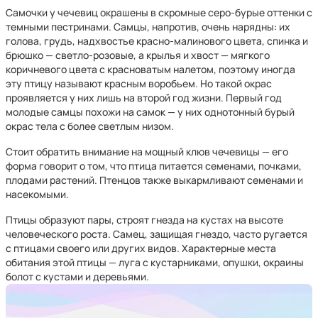
Самочки у чечевиц окрашены в скромные серо-бурые оттенки с
темными пестринами. Самцы, напротив, очень нарядны: их
голова, грудь, надхвостье красно-малинового цвета, спинка и
брюшко — светло-розовые, а крылья и хвост — мягкого
коричневого цвета с красноватым налетом, поэтому иногда
эту птицу называют красным воробьем. Но такой окрас
проявляется у них лишь на второй год жизни. Первый год
молодые самцы похожи на самок — у них однотонный бурый
окрас тела с более светлым низом.
Стоит обратить внимание на мощный клюв чечевицы — его
форма говорит о том, что птица питается семенами, почками,
плодами растений. Птенцов также выкармливают семенами и
насекомыми.
Птицы образуют пары, строят гнезда на кустах на высоте
человеческого роста. Самец, защищая гнездо, часто ругается
с птицами своего или других видов. Характерные места
обитания этой птицы — луга с кустарниками, опушки, окраины
болот с кустами и деревьями.