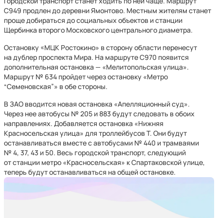
Городской транспорт станет ходить по ней чаще. Маршрут
С949 продлен до деревни Ямонтово. Местным жителям станет
проще добираться до социальных объектов и станции
Щербинка второго Московского центрального диаметра.
Остановку «МЦК Ростокино» в сторону области перенесут
на дублер проспекта Мира. На маршруте С970 появится
дополнительная остановка — «Мелитопольская улица».
Маршрут № 634 пройдет через остановку «Метро
“Семеновская”» в обе стороны.
В ЗАО вводится новая остановка «Апелляционный суд».
Через нее автобусы № 205 и 883 будут следовать в обоих
направлениях. Добавляется остановка «Нижняя
Красносельская улица» для троллейбусов Т. Они будут
останавливаться вместе с автобусами № 440 и трамваями
№ 4, 37, 43 и 50. Весь городской транспорт, следующий
от станции метро «Красносельская» к Спартаковской улице,
теперь будут останавливаться на общей остановке.