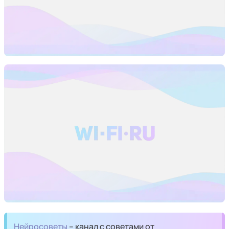
Нейросоветы
– канал с советами от