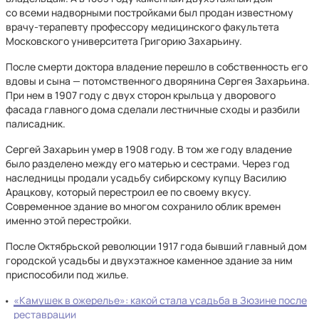
со всеми надворными постройками был продан известному
врачу-терапевту профессору медицинского факультета
Московского университета Григорию Захарьину.
После смерти доктора владение перешло в собственность его
вдовы и сына — потомственного дворянина Сергея Захарьина.
При нем в 1907 году с двух сторон крыльца у дворового
фасада главного дома сделали лестничные сходы и разбили
палисадник.
Сергей Захарьин умер в 1908 году. В том же году владение
было разделено между его матерью и сестрами. Через год
наследницы продали усадьбу сибирскому купцу Василию
Арацкову, который перестроил ее по своему вкусу.
Современное здание во многом сохранило облик времен
именно этой перестройки.
После Октябрьской революции 1917 года бывший главный дом
городской усадьбы и двухэтажное каменное здание за ним
приспособили под жилье.
«Камушек в ожерелье»: какой стала усадьба в Зюзине после
реставрации