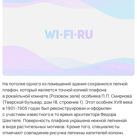
На потолке одного из помещений здания сохранился лепной
плафон, который является точной копией плафона
в рокайльной комнате (Розовом зале) особняка П.П. Смирнова
(Тверской бульвар, дом 18, строение 1). Этот особняк XVIII века
в 1901–1905 годах был реконструирован и оформлен
с участием известного в то время архитектора Федора
Шехтеля. Поверхность плафона украшена нежной лепниной
в виде растительных мотивов. Кроме того, специалисты
отмечают совпадение рисунка лепнины капителей колонн,