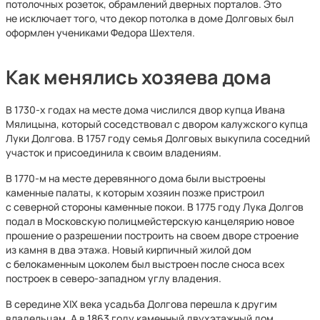
потолочных розеток, обрамлений дверных порталов. Это
не исключает того, что декор потолка в доме Долговых был
оформлен учениками Федора Шехтеля.
Как менялись хозяева дома
В 1730-х годах на месте дома числился двор купца Ивана
Мялицына, который соседствовал с двором калужского купца
Луки Долгова. В 1757 году семья Долговых выкупила соседний
участок и присоединила к своим владениям.
В 1770-м на месте деревянного дома были выстроены
каменные палаты, к которым хозяин позже пристроил
с северной стороны каменные покои. В 1775 году Лука Долгов
подал в Московскую полицмейстерскую канцелярию новое
прошение о разрешении построить на своем дворе строение
из камня в два этажа. Новый кирпичный жилой дом
с белокаменным цоколем был выстроен после сноса всех
построек в северо-западном углу владения.
В середине XIX века усадьба Долгова перешла к другим
владельцам. А в 1863 году каменный двухэтажный дом