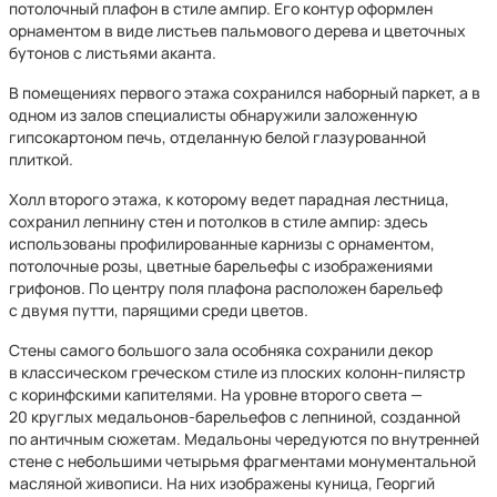
потолочный плафон в стиле ампир. Его контур оформлен
орнаментом в виде листьев пальмового дерева и цветочных
бутонов с листьями аканта.
В помещениях первого этажа сохранился наборный паркет, а в
одном из залов специалисты обнаружили заложенную
гипсокартоном печь, отделанную белой глазурованной
плиткой.
Холл второго этажа, к которому ведет парадная лестница,
сохранил лепнину стен и потолков в стиле ампир: здесь
использованы профилированные карнизы с орнаментом,
потолочные розы, цветные барельефы с изображениями
грифонов. По центру поля плафона расположен барельеф
с двумя путти, парящими среди цветов.
Стены самого большого зала особняка сохранили декор
в классическом греческом стиле из плоских колонн-пилястр
с коринфскими капителями. На уровне второго света —
20 круглых медальонов-барельефов с лепниной, созданной
по античным сюжетам. Медальоны чередуются по внутренней
стене с небольшими четырьмя фрагментами монументальной
масляной живописи. На них изображены куница, Георгий