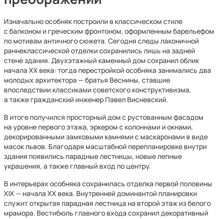
Изначально особняк построили в классическом стиле
с балконом и греческим фронтоном, оформленным барельефом
по мотивам античного сюжета. Сегодня следы лаконичной
раннеклассической отделки сохранились лишь на задней
стене здания. Двухэтажный каменный дом сохранил облик
начала XX века: тогда перестройкой особняка занимались два
молодых архитектора — братья Веснины, ставшие
впоследствии классиками советского конструктивизма,
а также гражданский инженер Павел Висневский.
В итоге получился просторный дом с рустованным фасадом
на уровне первого этажа, эркером с колоннами и окнами,
декорированными замковыми камнями с маскаронами в виде
масок львов. Благодаря масштабной перепланировке внутри
здания появились парадные лестницы, новые лепные
украшения, а также главный вход по центру.
В интерьерах особняка сохранилась отделка первой половины
XIX — начала XX века. Внутренней доминантой планировки
служит открытая парадная лестница на второй этаж из белого
мрамора. Вестибюль главного входа сохранил декоративный