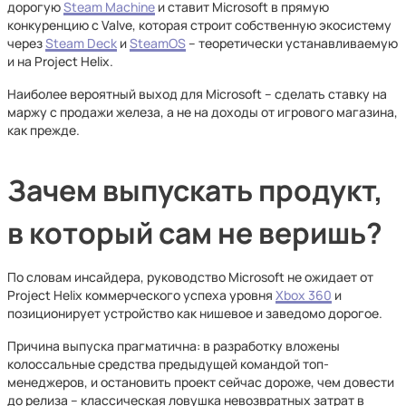
дорогую
Steam Machine
и ставит Microsoft в прямую
конкуренцию с Valve, которая строит собственную экосистему
через
Steam Deck
и
SteamOS
– теоретически устанавливаемую
и на Project Helix.
Наиболее вероятный выход для Microsoft – сделать ставку на
маржу с продажи железа, а не на доходы от игрового магазина,
как прежде.
Зачем выпускать продукт,
в который сам не веришь?
По словам инсайдера, руководство Microsoft не ожидает от
Project Helix коммерческого успеха уровня
Xbox 360
и
позиционирует устройство как нишевое и заведомо дорогое.
Причина выпуска прагматична: в разработку вложены
колоссальные средства предыдущей командой топ-
менеджеров, и остановить проект сейчас дороже, чем довести
до релиза – классическая ловушка невозвратных затрат в