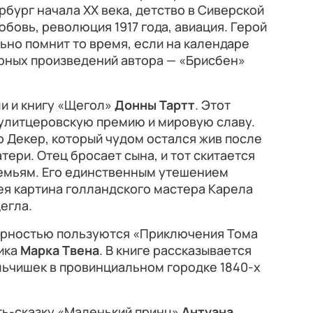
рбург начала XX века, детство в Сиверской
юбовь, революция 1917 года, авиация. Герой
льно помнит то время, если на календаре
ярных произведений автора — «Брисбен»
и и книгу «Щегол»
Донны Тартт
. Этот
улитцеровскую премию и мировую славу.
о Декер, который чудом остался жив после
тери. Отец бросает сына, и тот скитается
емьям. Его единственным утешением
ея картина голландского мастера Карела
егла.
ярностью пользуются «Приключения Тома
ика
Марка Твена
. В книге рассказывается
льчишек в провинциальном городке 1840-х
ть-сказку «Маленький принц»
Антуана