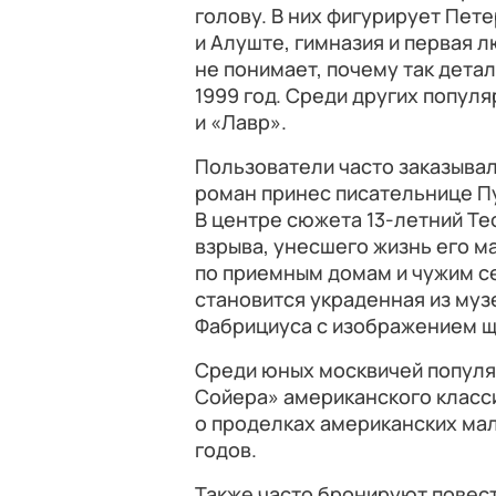
голову. В них фигурирует Пете
и Алуште, гимназия и первая л
не понимает, почему так дета
1999 год. Среди других попул
и «Лавр».
Пользователи часто заказывал
роман принес писательнице П
В центре сюжета 13-летний Те
взрыва, унесшего жизнь его ма
по приемным домам и чужим с
становится украденная из муз
Фабрициуса с изображением щ
Среди юных москвичей попул
Сойера» американского класс
о проделках американских ма
годов.
Также часто бронируют повес