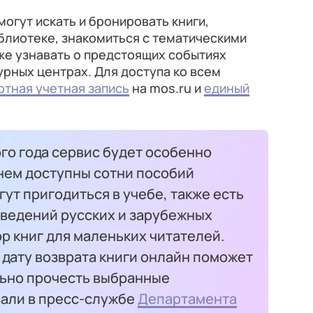
огут искать и бронировать книги,
блиотеке, знакомиться с тематическими
же узнавать о предстоящих событиях
урных центрах. Для доступа ко всем
ртная учетная запись
на mos.ru и
единый
го года сервис будет особенно
 нем доступны сотни пособий
гут пригодиться в учебе, также есть
ведений русских и зарубежных
р книг для маленьких читателей.
дату возврата книги онлайн поможет
льно прочесть выбранные
зали в пресс-службе
Департамента