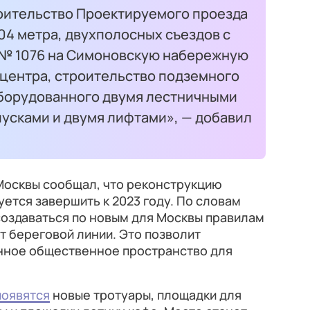
оительство Проектируемого проезда
04 метра, двухполосных съездов с
 № 1076 на Симоновскую набережную
у центра, строительство подземного
борудованного двумя лестничными
пусками и двумя лифтами», — добавил
Москвы сообщал, что реконструкцию
ется завершить к 2023 году. По словам
создаваться по новым для Москвы правилам
т береговой линии. Это позволит
енное общественное пространство для
появятся
новые тротуары, площадки для