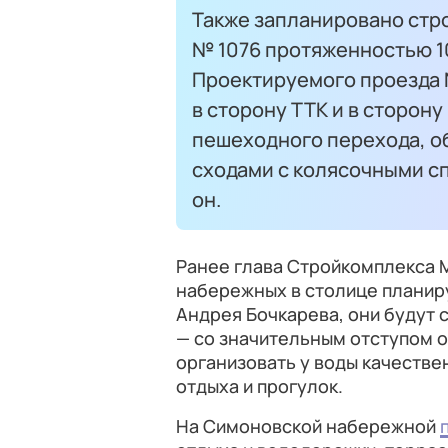
Также запланировано стр
№ 1076 протяженностью 1
Проектируемого проезда
в сторону ТТК и в сторон
пешеходного перехода, о
сходами с колясочными с
он.
Ранее глава Стройкомплекса 
набережных в столице планиру
Андрея Бочкарева, они будут 
— со значительным отступом о
организовать у воды качеств
отдыха и прогулок.
На Симоновской набережной