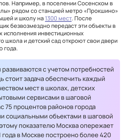
лов. Например, в поселении Сосенском в
алы» рядом со станцией метро «Прокшино»
лышей и школу на
1300 мест
. После
щик безвозмездно передаст эти объекты в
ах исполнения инвестиционных
то школа и детский сад откроют свои двери
о года.
 развиваются с учетом потребностей
ь стоит задача обеспечить каждый
еством мест в школах, детских
бытовыми сервисами в шаговой
ас 75 процентов районов города
и социальными объектами в шаговой
о этому показателю Москва опережает
1 года в Москве построено более 420