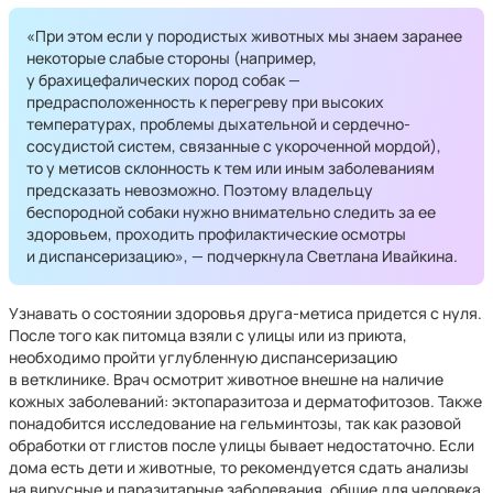
«При этом если у породистых животных мы знаем заранее
некоторые слабые стороны (например,
у брахицефалических пород собак —
предрасположенность к перегреву при высоких
температурах, проблемы дыхательной и сердечно-
сосудистой систем, связанные с укороченной мордой),
то у метисов склонность к тем или иным заболеваниям
предсказать невозможно. Поэтому владельцу
беспородной собаки нужно внимательно следить за ее
здоровьем, проходить профилактические осмотры
и диспансеризацию», — подчеркнула Светлана Ивайкина.
Узнавать о состоянии здоровья друга-метиса придется с нуля.
После того как питомца взяли с улицы или из приюта,
необходимо пройти углубленную диспансеризацию
в ветклинике. Врач осмотрит животное внешне на наличие
кожных заболеваний: эктопаразитоза и дерматофитозов. Также
понадобится исследование на гельминтозы, так как разовой
обработки от глистов после улицы бывает недостаточно. Если
дома есть дети и животные, то рекомендуется сдать анализы
на вирусные и паразитарные заболевания, общие для человека