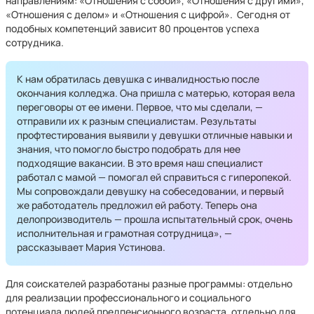
направлениям: «Отношения с собой», «Отношения с другими»,
«Отношения с делом» и «Отношения с цифрой». Сегодня от
подобных компетенций зависит 80 процентов успеха
сотрудника.
К нам обратилась девушка с инвалидностью после
окончания колледжа. Она пришла с матерью, которая вела
переговоры от ее имени. Первое, что мы сделали, —
отправили их к разным специалистам. Результаты
профтестирования выявили у девушки отличные навыки и
знания, что помогло быстро подобрать для нее
подходящие вакансии. В это время наш специалист
работал с мамой — помогал ей справиться с гиперопекой.
Мы сопровождали девушку на собеседовании, и первый
же работодатель предложил ей работу. Теперь она
делопроизводитель — прошла испытательный срок, очень
исполнительная и грамотная сотрудница», —
рассказывает Мария Устинова.
Для соискателей разработаны разные программы: отдельно
для реализации профессионального и социального
потенциала людей предпенсионного возраста, отдельно для