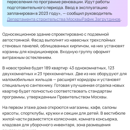
переселения по программе реновации. Идут работы
подготовительного периода. Ввод в эксплуатацию
запланирован в 2023 году», — сообщил руководитель
Департамента строительства Москвы
Рафик Загрутдинов
.
Односекционное здание спроектировано с подземной
автостоянкой. Фасад выполнят из навесных трехслойных
стеновых панелей, облицованных кирпичом, на них установят
корзины для кондиционеров. Входную группу оформят
витражным остеклением.
В новостройке будет 189 квартир: 43 однокомнатных, 123
двухкомнатных и 23 трехкомнатных. Две из них оборудуют для
маломобильных жильцов — расширят коридоры и установят
специальную сантехнику. Готовая улучшенная отделка новых
квартир будет полностью соответствовать стандартам
программы, утвержденным Правительством Москвы.
На первом этаже дома откроются магазины, кафе, салоны
красоты, спортклубы, кружки и секции для детей. В вестибюле
жилой части разместятся колясочная, комната консьержа,
кладовая для уборочного инвентаря, зона размещения