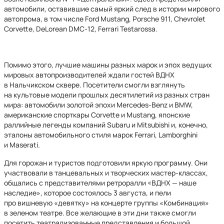
автомобили, оставившие самый яркий след в истории мирового
автопрома, в том числе Ford Mustang, Porsche 911, Chevrolet
Corvette, DeLorean DMC-12, Ferrari Testarossa.
Помимо этого, лучшие машины разных марок и эпох ведущих
мировых автопроизводителей ждали гостей ВДНХ
в Нальчикском сквере. Посетители смогли взглянуть
на культовые модели прошлых десятилетий из разных стран
мира: автомобили золотой эпохи Mercedes-Benz и BMW,
американские спорткары Corvette и Mustang, японские
раллийные легенды компаний Subaru и Mitsubishi и, конечно,
эталоны автомобильного стиля марок Ferrari, Lamborghini
и Maserati.
Для горожан и туристов подготовили яркую программу. Они
участвовали в танцевальных и творческих мастер-классах,
общались с представителями ретроралли «ВДНХ — наше
наследие», которое состоялось 3 августа, и пели
про вишневую «девятку» на концерте группы «Комбинация»
в зеленом театре. Все желающие в эти дни также смогли
посетить театрализованные представления и большой