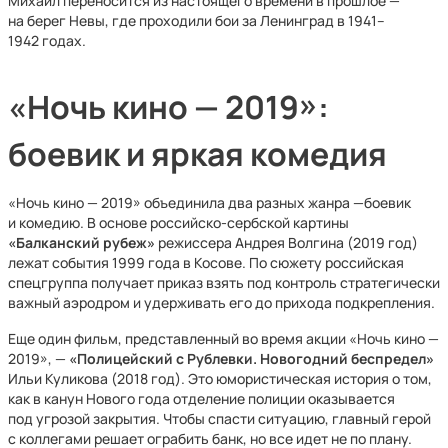
Михаил переносится из настоящего времени в прошлое —
на берег Невы, где проходили бои за Ленинград в 1941–
1942 годах.
«Ночь кино — 2019»:
боевик и яркая комедия
«Ночь кино — 2019» объединила два разных жанра —боевик
и комедию. В основе российско-сербской картины
«Балканский рубеж»
режиссера Андрея Волгина (2019 год)
лежат события 1999 года в Косове. По сюжету российская
спецгруппа получает приказ взять под контроль стратегически
важный аэродром и удерживать его до прихода подкрепления.
Еще один фильм, представленный во время акции «Ночь кино —
2019», —
«Полицейский с Рублевки. Новогодний беспредел»
Ильи Куликова (2018 год). Это юмористическая история о том,
как в канун Нового года отделение полиции оказывается
под угрозой закрытия. Чтобы спасти ситуацию, главный герой
с коллегами решает ограбить банк, но все идет не по плану.