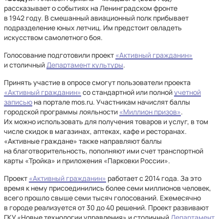
рассказывает о событиях на Ленинградском фронте
в 1942 году. В смешанный авиационный полк прибывает
подразделение юных летчиц. Им предстоит овладеть
искусством самолетного боя.
Голосование подготовили проект
«Активный гражданин»
и столичный
Департамент культуры
.
Принять участие в опросе смогут пользователи проекта
«Активный гражданин»
со стандартной или полной
учетной
записью
на портале mos.ru. Участникам начислят баллы
городской программы лояльности
«Миллион призов»
.
Их можно использовать для получения товаров и услуг, в том
числе скидок в магазинах, аптеках, кафе и ресторанах.
«Активные граждане» также направляют баллы
на благотворительность, пополняют ими счет транспортной
карты «Тройка» и приложения «Парковки России».
Проект
«Активный гражданин»
работает с 2014 года. За это
время к нему присоединились более семи миллионов человек,
всего прошло свыше семи тысяч голосований. Ежемесячно
в городе реализуется от 30 до 40 решений. Проект развивают
ГКУ «Новые технологии управления» и столичный
Департамент