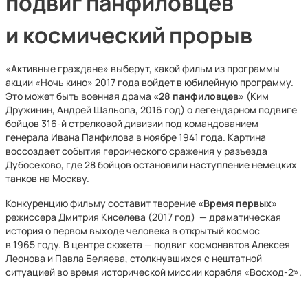
подвиг панфиловцев
и космический прорыв
«Активные граждане» выберут, какой фильм из программы
акции «Ночь кино» 2017 года войдет в юбилейную программу.
Это может быть военная драма
«28 панфиловцев»
(Ким
Дружинин, Андрей Шальопа, 2016 год) о легендарном подвиге
бойцов 316-й стрелковой дивизии под командованием
генерала Ивана Панфилова в ноябре 1941 года. Картина
воссоздает события героического сражения у разъезда
Дубосеково, где 28 бойцов остановили наступление немецких
танков на Москву.
Конкуренцию фильму составит творение
«Время первых»
режиссера Дмитрия Киселева (2017 год) — драматическая
история о первом выходе человека в открытый космос
в 1965 году. В центре сюжета — подвиг космонавтов Алексея
Леонова и Павла Беляева, столкнувшихся с нештатной
ситуацией во время исторической миссии корабля «Восход-2».