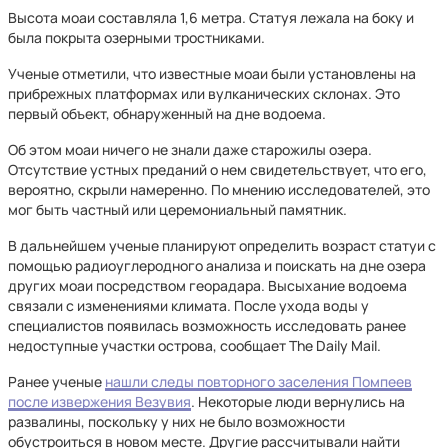
Высота моаи составляла 1,6 метра. Статуя лежала на боку и
была покрыта озерными тростниками.
Ученые отметили, что известные моаи были установлены на
прибрежных платформах или вулканических склонах. Это
первый объект, обнаруженный на дне водоема.
Об этом моаи ничего не знали даже старожилы озера.
Отсутствие устных преданий о нем свидетельствует, что его,
вероятно, скрыли намеренно. По мнению исследователей, это
мог быть частный или церемониальный памятник.
В дальнейшем ученые планируют определить возраст статуи с
помощью радиоуглеродного анализа и поискать на дне озера
других моаи посредством георадара. Высыхание водоема
связали с изменениями климата. После ухода воды у
специалистов появилась возможность исследовать ранее
недоступные участки острова, сообщает The Daily Mail.
Ранее ученые
нашли следы повторного заселения Помпеев
после извержения Везувия
. Некоторые люди вернулись на
развалины, поскольку у них не было возможности
обустроиться в новом месте. Другие рассчитывали найти