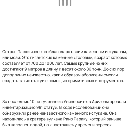
Остров Пасхи известен благодаря своим каменным истуканам,
или моаи. Это гигантские каменные «головы», возраст которых
составляет от 700 до 1000 лет. Самые крупные из них
достигают 9 метров в длину и весят около 86 тонн. До сих пор
доподлинно неизвестно, каким образом аборигены смогли
создать такие статуи с помощью примитивных инструментов.
За последние 10 лет ученые из Университета Аризоны провели
инвентаризацию 981 статуй. В ходе исследований они
обнаружили ранее неизвестного каменного истукана. Она
находилась в кратере вулкана Рано Рараку, который раньше
был наполнен водой, но к настоящему времени пересох.