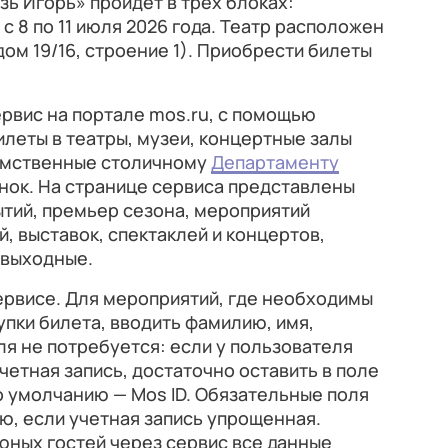
ь Игорь» пройдет в трех блоках:
и с 8 по 11 июля 2026 года. Театр расположен
ом 19/16, строение 1). Приобрести билеты
рвис на портале mos.ru, с помощью
леты в театры, музеи, концертные залы
омственные столичному
Департаменту
енок. На странице сервиса представлены
тий, премьер сезона, мероприятий
, выставок, спектаклей и концертов,
 выходные.
ервисе. Для мероприятий, где необходимы
пки билета, вводить фамилию, имя,
ля не потребуется: если у пользователя
четная запись, достаточно оставить в поле
 умолчанию — Mos ID. Обязательные поля
ю, если учетная запись упрощенная.
юных гостей через сервис все данные