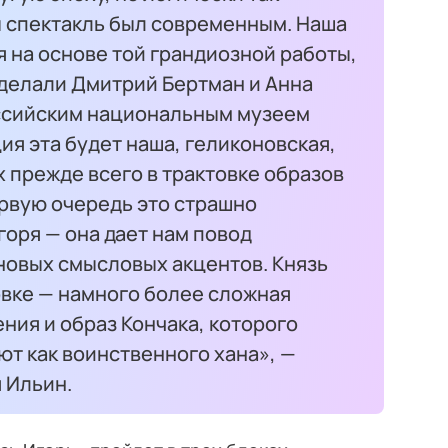
ы спектакль был современным. Наша
 на основе той грандиозной работы,
оделали Дмитрий Бертман и Анна
ссийским национальным музеем
ия эта будет наша, геликоновская,
х прежде всего в трактовке образов
ервую очередь это страшно
оря — она дает нам повод
новых смысловых акцентов. Князь
овке — намного более сложная
ния и образ Кончака, которого
т как воинственного хана», —
 Ильин.