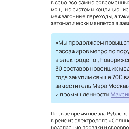
в себе все самые современные
мощные системы кондициониро
межвагонные переходы, а так
автоматически меняется в зав
«Мы продолжаем повышат
пассажиров метро по пору
в электродепо „Новорижс
30 составов новейших мод
года закупим свыше 700 в
заместитель Мэра Москвы
и промышленности
Макси
Первое время поезда Рублево
в рейс из электродепо «Солнц
безопасные поездки и своевр