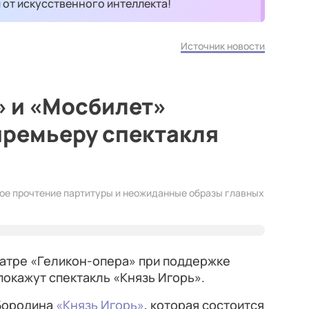
и от искусственного интеллекта!
Источник новости
» и «Мосбилет»
премьеру спектакля
ное прочтение партитуры и неожиданные образы главных
атре «Геликон-опера» при поддержке
окажут спектакль «Князь Игорь».
Бородина
«Князь Игорь»
, которая состоится