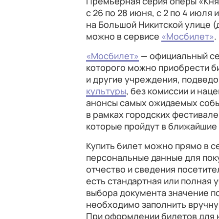
Премьерная серия оперы «Княз
с 26 по 28 июня, с 2 по 4 июля 
на Большой Никитской улице (д
можно в сервисе
«Мосбилет»
.
«Мосбилет»
— официальный се
которого можно приобрести би
и другие учреждения, подвед
культуры
, без комиссии и нац
анонсы самых ожидаемых собы
в рамках городских фестивалей
которые пройдут в ближайшие
Купить билет можно прямо в с
персональные данные для поку
отчество и сведения посетите
есть стандартная или полная у
выбора документа значение по
необходимо заполнить вручну
При оформлении билетов для 