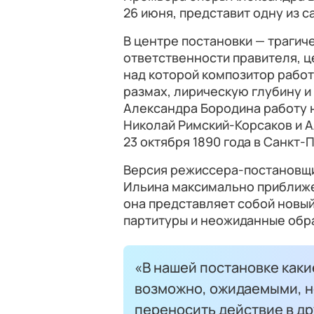
26 июня, представит одну из с
В центре постановки — трагиче
ответственности правителя, ц
над которой композитор работа
размах, лирическую глубину и
Александра Бородина работу 
Николай Римский-Корсаков и 
23 октября 1890 года в Санкт
Версия режиссера-постановщи
Ильина максимально приближе
она представляет собой новый
партитуры и неожиданные обра
«В нашей постановке как
возможно, ожидаемыми, н
переносить действие в др