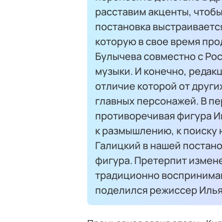
расставим акценты, чтоб
постановка выстраивается
которую в свое время пр
Булычева совместно с Ро
музыки. И конечно, редакц
отличие которой от други
главных персонажей. В п
противоречивая фигура Иг
к размышлению, к поиску 
Галицкий в нашей постан
фигура. Претерпит измене
традиционно воспринимаю
поделился режиссер Илья