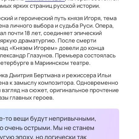
амых ярких страниц русской истории.
ский и героический путь князя Игоря, тема
ена личного выбора и судьба Руси. Опера,
л почти 18 лет, соединяет эпический
 яркую драматургию. После смерти
над «Князем Игорем» довели до конца
Александр Глазунов. Премьера состоялась
-Петербурге в Мариинском театре.
ка Дмитрия Бертмана и режиссера Ильи
на к замыслу композитора. Одновременно
 взгляд на сюжет, оригинальное прочтение
зы главных героев.
ие-то вещи будут непривычными,
о очень острыми. Мы не станем
угую эпоху, но логически так