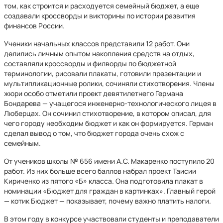
том, как строится и расходуется семейный бюджет, а еще
создавали кроссворды и викторины по истории развития
финансов России.
Ученики начальных классов представили 12 работ. Они
делились личным опытом накопления средств на отдых,
составляли кроссворды и филворды по бюджетной
терминологии, рисовали плакаты, готовили презентации и
мультипликационные ролики, сочиняли стихотворения. Члены
жюри особо отметили проект девятилетнего Германа
Бондарева — учащегося инженерно-технологического лицея в
Люберцах. Он сочинил стихотворение, в котором описал, для
чего городу необходим бюджет и как он формируется. Герман
сделал вывод о том, что бюджет города очень схож с
семейным.
От учеников школы № 656 имени А.С. Макаренко поступило 20
работ. Из них больше всего баллов набрал проект Таисии
Кириченко из пятого «Б» класса. Она подготовила плакат в
номинации «Бюджет для граждан в картинках». Главный герой
— котик Бюджет — показывает, почему важно платить налоги.
В этом году в конкурсе участвовали студенты и преподаватели