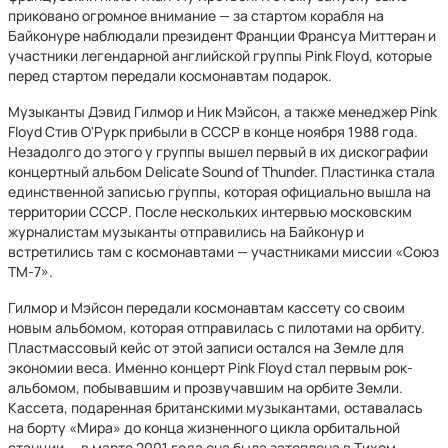
приковано огромное внимание — за стартом корабля на
Байконуре наблюдали президент Франции Франсуа Миттеран и
участники легендарной английской группы Pink Floyd, которые
перед стартом передали космонавтам подарок.
Музыканты Дэвид Гилмор и Ник Мэйсон, а также менеджер Pink
Floyd Стив О'Рурк прибыли в СССР в конце ноября 1988 года.
Незадолго до этого у группы вышел первый в их дискографии
концертный альбом Delicate Sound of Thunder. Пластинка стала
единственной записью группы, которая официально вышла на
территории СССР. После нескольких интервью московским
журналистам музыканты отправились на Байконур и
встретились там с космонавтами — участниками миссии «Союз
ТМ-7».
Гилмор и Мэйсон передали космонавтам кассету со своим
новым альбомом, которая отправилась с пилотами на орбиту.
Пластмассовый кейс от этой записи остался на Земле для
экономии веса. Именно концерт Pink Floyd стал первым рок-
альбомом, побывавшим и прозвучавшим на орбите Земли.
Кассета, подаренная британскими музыкантами, оставалась
на борту «Мира» до конца жизненного цикла орбитальной
станции — в марте 2001 года она была затоплена в Тихом