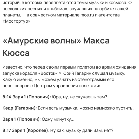
историй, в которых переплетаются темы музыки и космоса. О
нескольких песнях и альбомах, звучавших на орбите нашей
планеты, — в совместном материале mos.ru и агентства
«Мосгортур».
«Амурские волны» Макса
Кюсса
Известно, что перед своим первым полетом во время ожидания
запуска корабля «Восток-1» Юрий Гагарин слушал музыку.
Какую именно, мы можем узнать из стенограммы его
переговоров с Центром управления полетами:
8:14
Заря 1
(Попович)
: Юра, ну, не скучаешь там?
Кедр (Гагарин)
: Если есть музычка, можно немножко пустить.
Заря 1 (Попович)
: Одну минутку...
8:17
Заря 1 (Королев)
: Ну как, музыку дали Вам, нет?