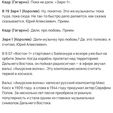
Кедр (Гагарин)
: Пока не дали. «Заря-1».
8:19 Заря 1 (Королев)
: Ну, понятно. Это же музыканты: пока
туда, пока сюда. Не так-то быстро дело делается, как сказка
сказывается, Юрий Алексеевич. Прием.
Кедр (Гагарин)
: Дали, про любовь. Прием.
Заря 1 (Королев)
: Дали музычку про любовь? Да, это толково, я
считаю, Юрий Алексеевич.
В 9:07 «Восток-1» стартовал с Байконура и вскоре уже был на
орбите Земли. Когда корабль пролетал над территорией
Дальнего Востока, он поймал радиосигнал — в эфире звучал
вальс «Амурские волны». Эту композицию можно считать
первой в космосе.
Вальс «Амурские волны» написал русский композитор Макс
Кюсс в 1909 году, а слова в 1944 году придумал актер Серафим
Попов. За несколько лет песня приобрела огромную
популярность и стала одним из главных музыкальных
символов Дальнего Востока.