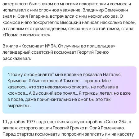
актер и поэт был знаком со многими покорителями космоса и
испытывал к ним огромное уважение. Владимир Семенович
знал и Юрия Гагарина, встречался с ним несколько раз. О
космосе и его покорителях Высоцкий написал несколько песен,
а главным его произведением, связанным с этой темой, стала
«Поэма о космонавте».
В книге «Космонавт № 34. От лучины до пришельцев»
легендарный советский космонавт Георгий Гречко
рассказывал:
“Поэму о космонавте” мне впервые показала Наталья
Крымова. Я был потрясен! Там все — правда. Мне
казалось, что это невозможно описать, не побывав в
космосе… А Высоцкий все понял… Я трижды летал, но даже
в прозе, даже приблизительно не смог бы это так
выразить».
10 декабря 1977 года состоялся запуск корабля «Союз-26», в
экипаж которого вошли Георгий Гречко и Юрий Романенко.
Перед стартом космонавты попросили записать им на кассету