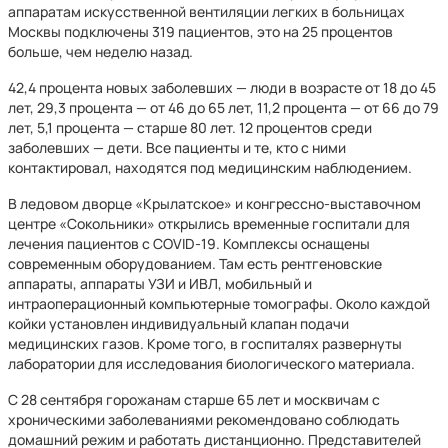
аппаратам искусственной вентиляции легких в больницах
Москвы подключены 319 пациентов, это на 25 процентов
больше, чем неделю назад.
42,4 процента новых заболевших — люди в возрасте от 18 до 45
лет, 29,3 процента — от 46 до 65 лет, 11,2 процента — от 66 до 79
лет, 5,1 процента — старше 80 лет. 12 процентов среди
заболевших — дети. Все пациенты и те, кто с ними
контактировал, находятся под медицинским наблюдением.
В ледовом дворце «Крылатское» и конгрессно-выставочном
центре «Сокольники» открылись временные госпитали для
лечения пациентов с COVID-19. Комплексы оснащены
современным оборудованием. Там есть рентгеновские
аппараты, аппараты УЗИ и ИВЛ, мобильный и
интраоперационный компьютерные томографы. Около каждой
койки установлен индивидуальный клапан подачи
медицинских газов. Кроме того, в госпиталях развернуты
лаборатории для исследования биологического материала.
С 28 сентября горожанам старше 65 лет и москвичам с
хроническими заболеваниями рекомендовано соблюдать
домашний режим и работать дистанционно. Представителей