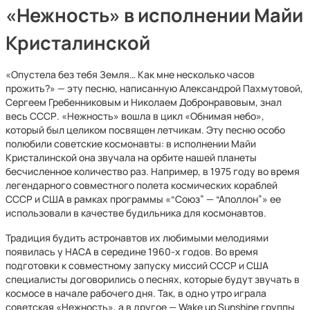
«Нежность» в исполнении Майи
Кристалинской
«Опустела без тебя Земля… Как мне несколько часов
прожить?» — эту песню, написанную Александрой Пахмутовой,
Сергеем Гребенниковым и Николаем Добронравовым, знал
весь СССР. «Нежность» вошла в цикл «Обнимая небо»,
который был целиком посвящен летчикам. Эту песню особо
полюбили советские космонавты: в исполнении Майи
Кристалинской она звучала на орбите нашей планеты
бесчисленное количество раз. Например, в 1975 году во время
легендарного совместного полета космических кораблей
СССР и США в рамках программы «“Союз” — “Аполлон”» ее
использовали в качестве будильника для космонавтов.
Традиция будить астронавтов их любимыми мелодиями
появилась у НАСА в середине 1960-х годов. Во время
подготовки к совместному запуску миссий СССР и США
специалисты договорились о песнях, которые будут звучать в
космосе в начале рабочего дня. Так, в одно утро играла
советская «Нежность», а в другое — Wake up Sunshine группы