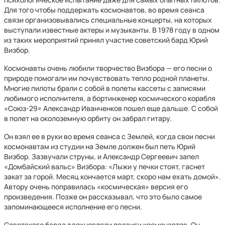
Для того чтобы поддержать космонавтов, во время сеанса
связи организовывались специальные концерты, на которых
выступали известные актеры и музыканты. В 1978 году в одном
из таких мероприятий принял участие советский бард Юрий
Визбор.
Космонавты очень любили творчество Визбора — его песни о
природе помогали им почувствовать тепло родной планеты.
Многие пилоты брали с собой в полеты кассеты с записями
любимого исполнителя, а бортинженер космического корабля
«Союз-29» Александр Иванченков пошел еще дальше. С собой
в полет на околоземную орбиту он забрал гитару.
Он взял ее в руки во время сеанса с Землей, когда свои песни
космонавтам из студии на Земле должен был петь Юрий
Визбор. Зазвучали струны, и Александр Сергеевич запел
«Домбайский вальс» Визбора: «Лыжи у печки стоят, гаснет
закат за горой. Месяц кончается март, скоро нам ехать домой».
Автору очень поправилась «космическая» версия его
произведения. Позже он рассказывал, что это было самое
запоминающееся исполнение его песни.
Советского барда вдохновляли подвиги космонавтов. Он