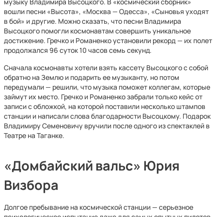
музыку Владимира Высоцкого. В «космический сборник»
вошли песни «Высота», «Москва — Одесса», «Сыновья уходят
в бой» и другие. Можно сказать, что песни Владимира
Высоцкого помогли космонавтам совершить уникальное
достижение. Гречко и Романенко установили рекорд — их полет
продолжался 96 суток 10 часов семь секунд.
Сначала космонавты хотели взять кассету Высоцкого с собой
обратно на Землю и подарить ее музыканту, но потом
передумали — решили, что музыка поможет коллегам, которые
займут их место. Гречко и Романенко забрали только кейс от
записи с обложкой, на которой поставили несколько штампов
станции и написали слова благодарности Высоцкому. Подарок
Владимиру Семеновичу вручили после одного из спектаклей в
Театре на Таганке.
«Домбайский вальс» Юрия
Визбора
Долгое пребывание на космической станции — серьезное
психологическое испытание даже для самых опытных пилотов.