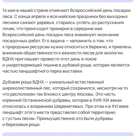
14 мая в нашей стране отмечают Всероссийский день посадки
леса. С конца апреля и все майские праздники без выходных
лесники сажают деревья, стараясь успеть до распускания
почек, что происходит примерно в середине мая.
Всероссийский день посадки леса знаменует окончание
посадочных работ. Его задача — напомнить о том, что
к природным ресурсам нужно относиться бережно, и привлечь
внимание общественности к важности лесов для экологии.
ВДНХ приглашает провести этот день в покое
и умиротворяющей тишине в дубовой роще, которая является
частью ландшафтного парка выставки.
Дубовая роща ВДНХ — уникальный естественный
широколиственный лес, который сохранился, несмотря на то
что расположен так близко к центру Москвы. Это часть
коренной Останкинской дубравы, которая в XVIII-XIX веках
относилась к владениям Шереметевых. При этом и в XVI веке
ландшафт этого места представлял собой территорию
с густым лесом. Преимущественно это были дубравы
и березовые рощи.