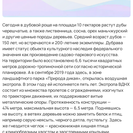
Сегодня в дубовой роще на площади 10 гектаров растут дубы
черешчатые, а также лиственница, сосна, орех маньчжурский
и другие ценные породы деревьев. Средний возраст дубов —
150 лет, но встречаются и 200-летние экземпляры. Дубрава
имеет статус объекта культурного наследия федерального
значения как произведение садово-паркового искусства.
На территории было восстановлено 6,6 тысячи квадратных
метров дорожно-тропиночной сети согласно исторической
планировке. А в сентябре 2019 года здесь, в зоне
ландшафтного парка «Природа дикая», открылась воздушная
экотропа. В этом году ей исполняется пять лет. Экотропа ВДНХ
состоит из множества пролетов с ограждениями, изогнутых
по траектории движения, их поддерживают витые
металлические опоры. Протяженность конструкции —
474 метра, максимальная высота — 6,5 метра. Поднявшись
на высоту, в ветвях деревьев можно заметить белок и птиц,
например серую неясыть, черного дятла, пустельгу. Здесь
же гнездится чеглок — краснокнижная хищная птица
с клинообразным хвостом и заостренными крыльями.