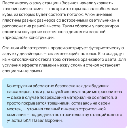
Пассажирскую зону станции «Зюзино» начали украшать
«пчелиными сотами» — так архитекторы назвали объемные
кубы, из которых будет состоять потолок. Алюминиевые
пластины разных размеров со встроенными светильниками
расположат на разной высоте. Таким образом у пассажиров
сложится ощущение постоянного движения сложной
«природной» конструкции.
Станция «Новаторская» продемонстрирует футуристическую
задумку дизайнеров — «пламенеющий» потолок. Его создадут
из многослойного стекла трех оттенков оранжевого цвета. Для
усиления эффекта пламени между слоями стекол установят
специальные лампы.
Конструкция абсолютно безопасна как для будущих
пассажиров, так и для служб эксплуатации метрополитена
— даже в случае повреждения материал не осыпается, а
просто покрывается трещинами, оставаясь на своем
месте», — уточнил главный инженер строительной
компании — подрядчика по строительству станций южного
участка БКЛ Павел Воронин.