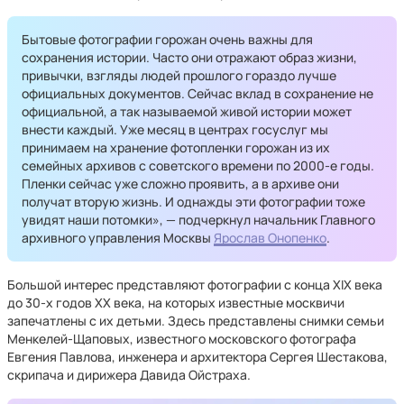
Бытовые фотографии горожан очень важны для
сохранения истории. Часто они отражают образ жизни,
привычки, взгляды людей прошлого гораздо лучше
официальных документов. Сейчас вклад в сохранение не
официальной, а так называемой живой истории может
внести каждый. Уже месяц в центрах госуслуг мы
принимаем на хранение фотопленки горожан из их
семейных архивов с советского времени по 2000-е годы.
Пленки сейчас уже сложно проявить, а в архиве они
получат вторую жизнь. И однажды эти фотографии тоже
увидят наши потомки», — подчеркнул начальник Главного
архивного управления Москвы
Ярослав Онопенко
.
Большой интерес представляют фотографии с конца XIX века
до 30-х годов XX века, на которых известные москвичи
запечатлены с их детьми. Здесь представлены снимки семьи
Менкелей-Щаповых, известного московского фотографа
Евгения Павлова, инженера и архитектора Сергея Шестакова,
скрипача и дирижера Давида Ойстраха.