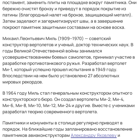
постамент, заменить плиты на площадке вокруг памятника. Они
бережно очистят бронзу и приведут в порядок покрытие из
патины (благородный налет на бронзе, защищающий металл).
Затем заделают и загерметизируют швы, а в завершение
покроют памятник защитными составами на основе воска.
Михаил Леонтьевич Миль (1909–1970) — советский
конструктор вертолетов и ученый, доктор технических наук. В
годы Великой Отечественной войны занимался
усовершенствованием боевых самолетов, принимал участие в
разработке противотанкового ружья. Разработал вертолет
Ми-1, который успешно прошел испытания в 1949 году.
Впоследствии на нем было установлено 27 абсолютных
мировых рекордов.
В 1964 году Миль стал генеральным конструктором опытного
конструкторского бюро. Он создал вертолеты Ми-2, Ми-4,
Ми-6, Ми-8, Ми-10, Ми-12, Ми-24 и другие. Вместе с учениками
разработал теорию современного вертолета.
Памятники и монументы в столице регулярно приводят в
порядок. На ближайшие годы запланировано восстановление
памятников авиаконструкторам
Александру Яковлеву
и