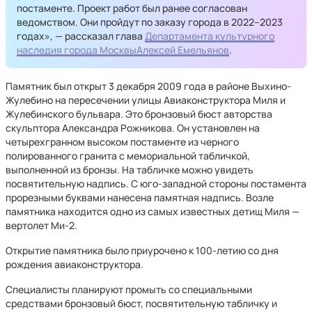
постаменте. Проект работ был ранее согласован
ведомством. Они пройдут по заказу города в 2022–2023
годах», — рассказал глава
Департамента культурного
наследия города Москвы
Алексей Емельянов
.
Памятник был открыт 3 декабря 2009 года в районе Выхино-
Жулебино на пересечении улицы Авиаконструктора Миля и
Жулебинского бульвара. Это бронзовый бюст авторства
скульптора Александра Рожникова. Он установлен на
четырехгранном высоком постаменте из черного
полированного гранита с мемориальной табличкой,
выполненной из бронзы. На табличке можно увидеть
посвятительную надпись. С юго-западной стороны постамента
прорезными буквами нанесена памятная надпись. Возле
памятника находится одно из самых известных детищ Миля —
вертолет Ми-2.
Открытие памятника было приурочено к 100-летию со дня
рождения авиаконструктора.
Специалисты планируют промыть со специальными
средствами бронзовый бюст, посвятительную табличку и