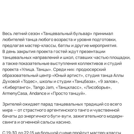
Весь летний сезон «Танцевальный бульвар» принимал
любителей танца любого возраста и уровня подготовки,
предлагая мастер-классы, батлы и другие мероприятия.
В день закрытия проекта гостей ждут презентации
танцевальных направлений и школ, ставших частью площадки,
а также показательные выступления коллективов и студий
проекта «Улица. Танцы». Среди них: продюсерский
образовательный центр «Юный артист», студия танца Аллы
Духовой «Тодес», школы и студии «Танцбаза», «9 залов»,
«Кибертанго», Tango Jam, «Танцкласс», «Лисоборье»,
ArmenyCasa, Andance и «Просто танцуй».
Зрителей ожидает парад танцевальных традиций со всего
мира — от страстного аргентинского танго и чувственной
бачаты до энергичного буги-вуги, зажигательного модерн-
свинга и огненной сальсы касино.
С 19:30 до 22:15 на большой сцене пройдут мастер-классы