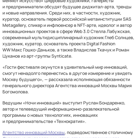
меняют искусство» цифровые художники, галеристы
и предприниматели обсудят будущее диджитал-арта, тренды
и новые направления. Среди них, в частности, художник,
куратор, основатель первой российской метаинституции SAS
Metagallery, спикер и инфлюенсер в NFT-арте, идеолог и автор
инновационных проектов в сфере Web 3.0 Стелла Лабужская,
современный мультидисциплинарный художник Глеб Солнцев,
художник, куратор, основатель проекта Digital Fashion
WW Макс Гошко-Даньков, а также Владислав Ткачук и Роман
Цуканов из арт-группы Synticate.
«Гости фестиваля окунутся в удивительный мир инноваций,
смогут ненадолго перенестись в другое измерение и увидеть
Москву будущего», — рассказала исполняющая обязанности
генерального директора Агентства инноваций Москвы Мария
Богомолова.
Ведущим «Ночи инноваций» выступит Руслан Бондаренко,
автор и телеведущий информационно-развлекательной
программы о новых технологиях, инновациях
и предпринимательстве «Технократия».
Агентство инноваций Москвы
, подведомственное столичному