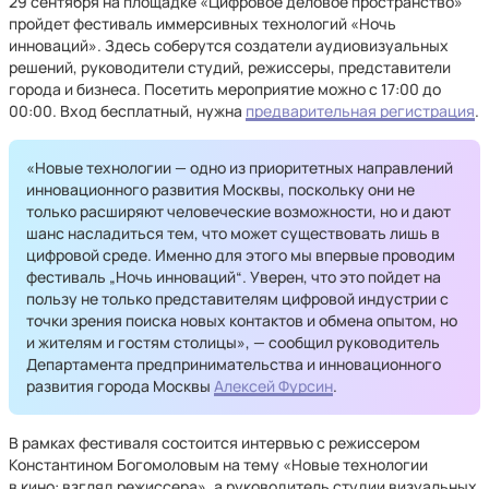
29 сентября на площадке «Цифровое деловое пространство»
пройдет фестиваль иммерсивных технологий «Ночь
инноваций». Здесь соберутся создатели аудиовизуальных
решений, руководители студий, режиссеры, представители
города и бизнеса. Посетить мероприятие можно с 17:00 до
00:00. Вход бесплатный, нужна
предварительная регистрация
.
«Новые технологии — одно из приоритетных направлений
инновационного развития Москвы, поскольку они не
только расширяют человеческие возможности, но и дают
шанс насладиться тем, что может существовать лишь в
цифровой среде. Именно для этого мы впервые проводим
фестиваль „Ночь инноваций“. Уверен, что это пойдет на
пользу не только представителям цифровой индустрии с
точки зрения поиска новых контактов и обмена опытом, но
и жителям и гостям столицы», — сообщил руководитель
Департамента предпринимательства и инновационного
развития города Москвы
Алексей Фурсин
.
В рамках фестиваля состоится интервью с режиссером
Константином Богомоловым на тему «Новые технологии
в кино: взгляд режиссера», а руководитель студии визуальных