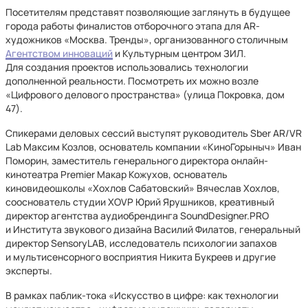
Посетителям представят позволяющие заглянуть в будущее
города работы финалистов отборочного этапа для AR-
художников «Москва. Тренды», организованного столичным
Агентством инноваций
и Культурным центром ЗИЛ.
Для создания проектов использовались технологии
дополненной реальности. Посмотреть их можно возле
«Цифрового делового пространства» (улица Покровка, дом
47).
Спикерами деловых сессий выступят руководитель Sber AR/VR
Lab Максим Козлов, основатель компании «КиноГорыныч» Иван
Поморин, заместитель генерального директора онлайн-
кинотеатра Premier Макар Кожухов, основатель
киновидеошколы «Хохлов Сабатовский» Вячеслав Хохлов,
сооснователь студии XOVP Юрий Ярушников, креативный
директор агентства аудиобрендинга SoundDesigner.PRO
и Института звукового дизайна Василий Филатов, генеральный
директор SensoryLAB, исследователь психологии запахов
и мультисенсорного восприятия Никита Букреев и другие
эксперты.
В рамках паблик-тока «Искусство в цифре: как технологии