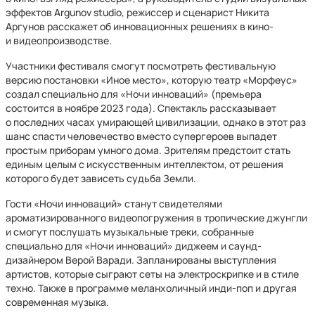
эффектов Argunov studio, режиссер и сценарист Никита
Аргунов расскажет об инновационных решениях в кино-
и видеопроизводстве.
Участники фестиваля смогут посмотреть фестивальную
версию постановки «Иное место», которую театр «Морфеус»
создал специально для «Ночи инноваций» (премьера
состоится в ноябре 2023 года). Спектакль рассказывает
о последних часах умирающей цивилизации, однако в этот раз
шанс спасти человечество вместо супергероев выпадет
простым приборам умного дома. Зрителям предстоит стать
единым целым с искусственным интеллектом, от решения
которого будет зависеть судьба Земли.
Гости «Ночи инноваций» станут свидетелями
ароматизированного видеопогружения в тропические джунгли
и смогут послушать музыкальные треки, собранные
специально для «Ночи инноваций» диджеем и саунд-
дизайнером Верой Варади. Запланированы выступления
артистов, которые сыграют сеты на электроскрипке и в стиле
техно. Также в программе меланхоличный инди-поп и другая
современная музыка.