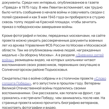
документы. Среди них интервью, опубликованное в газете
«Правда» в 1975 году. В нем Левитан вспоминает, как трудно
было читать сообщение о начале войны и озвучивать сводки с
полей сражений и как 9 мая 1945 года он пробирался в студию
сквозь толпу людей на Красной площади, чтобы зачитать
приказ о победоносном завершении войны.
Кроме фотографий и писем, переданных москвичами, на сайте
проекта можно увидеть рассекреченные документы военных
лет из архива Управления ФСБ России по Москве и Московской
области. Там же опубликованы имена людей, награжденных
медалью «За оборону Москвы». А в разделе
«Дневники детей
войны»
размещены видео, на которых школьники читают
воспоминания своих ровесников, переживших оккупацию в
Солнечногорском районе Подмосковья.
Свидетельства о войне собраны и в столичном проекте
«Слово
солдата Победы»
, его запустили в прошлом году. Ветераны
Великой Отечественной войны поделились своими
воспоминаниями. Они рассказали, как попали на фронт, где
сражались и встречали Победу, чем занимались после нее. На
странице проекта можно прочитать биографию ветеранов,
посмотреть фотографии и видео.