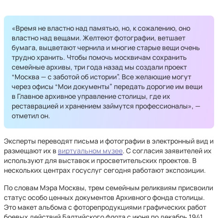
«Время не властно над памятью, но, к сожалению, оно
властно над вещами. Желтеют фотографии, ветшает
бумага, выцветают чернила и многие старые вещи очень
трудно хранить. Чтобы помочь москвичам сохранить
семейные архивы, три года назад мы создали проект
“Москва — с заботой об истории”. Все желающие могут
через офисы “Мои документы” передать дорогие им вещи
в Главное архивное управление столицы, где их
реставрацией и хранением займутся профессионалы», —
отметил он.
Эксперты переводят письма и фотографии в электронный вид и
размещают их в
виртуальном музее
. С согласия заявителей их
используют для выставок и просветительских проектов. В
нескольких центрах госуслуг сегодня работают экспозиции.
По словам Мэра Москвы, трем семейным реликвиям присвоили
статус особо ценных документов Архивного фонда столицы.
Это макет альбома с фоторепродукциями графических работ
боевых действий Балтийского флота с июня по декабрь 1941