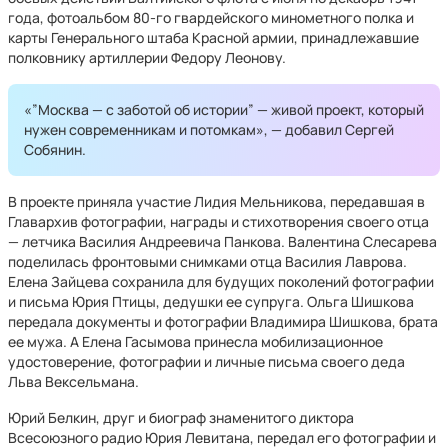
года, фотоальбом 80-го гвардейского минометного полка и
карты Генерального штаба Красной армии, принадлежавшие
полковнику артиллерии Федору Леонову.
«”Москва — с заботой об истории” — живой проект, который
нужен современникам и потомкам», — добавил Сергей
Собянин.
В проекте приняла участие Лидия Мельникова, передавшая в
Главархив фотографии, награды и стихотворения своего отца
— летчика Василия Андреевича Панкова. Валентина Слесарева
поделилась фронтовыми снимками отца Василия Лаврова.
Елена Зайцева сохранила для будущих поколений фотографии
и письма Юрия Птицы, дедушки ее супруга. Ольга Шишкова
передала документы и фотографии Владимира Шишкова, брата
ее мужа. А Елена Гасымова принесла мобилизационное
удостоверение, фотографии и личные письма своего деда
Льва Вексельмана.
Юрий Белкин, друг и биограф знаменитого диктора
Всесоюзного радио Юрия Левитана, передал его фотографии и