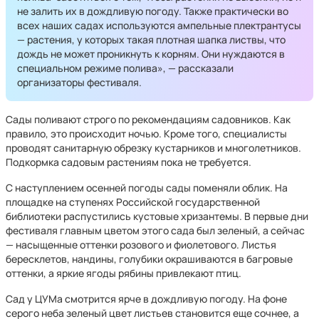
не залить их в дождливую погоду. Также практически во
всех наших садах используются ампельные плектрантусы
— растения, у которых такая плотная шапка листвы, что
дождь не может проникнуть к корням. Они нуждаются в
специальном режиме полива», — рассказали
организаторы фестиваля.
Сады поливают строго по рекомендациям садовников. Как
правило, это происходит ночью. Кроме того, специалисты
проводят санитарную обрезку кустарников и многолетников.
Подкормка садовым растениям пока не требуется.
С наступлением осенней погоды сады поменяли облик. На
площадке на ступенях Российской государственной
библиотеки распустились кустовые хризантемы. В первые дни
фестиваля главным цветом этого сада был зеленый, а сейчас
— насыщенные оттенки розового и фиолетового. Листья
бересклетов, нандины, голубики окрашиваются в багровые
оттенки, а яркие ягоды рябины привлекают птиц.
Сад у ЦУМа смотрится ярче в дождливую погоду. На фоне
серого неба зеленый цвет листьев становится еще сочнее, а