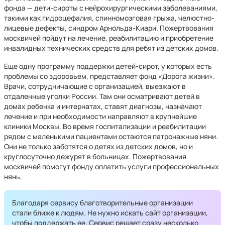
фонда — дети-сироты с нейрохирургическими заболеваниями,
такими как гидроцефалия, спинномозговая грыжа, челюстно-
лицевые дефекты, синдром Арнольда-Киари. Пожертвования
москвичей пойдут на лечение, реабилитацию и приобретение
инвалидных технических средств для ребят из детских домов.
Еще одну программу поддержки детей-сирот, у которых есть
проблемы со здоровьем, представляет фонд «Дорога жизни».
Врачи, сотрудничающие с организацией, выезжают в
отдаленные уголки России. Там они осматривают детей в
домах ребенка и интернатах, ставят диагнозы, назначают
лечение и при необходимости направляют в крупнейшие
клиники Москвы. Во время госпитализации и реабилитации
рядом с маленькими пациентами остаются патронажные няни.
Они не только заботятся о детях из детских домов, но и
круглосуточно дежурят в больницах. Пожертвования
москвичей помогут фонду оплатить услуги профессиональных
нянь.
Благодаря сервису благотворительные организации
стали ближе к людям. Не нужно искать сайт организации,
чтобы поддержать ее. Сервис решает сразу несколько