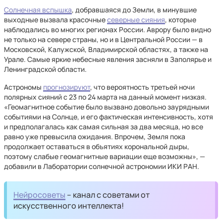
Солнечная вспышка
, добравшаяся до Земли, в минувшие
выходные вызвала красочные
северные сияния
, которые
наблюдались во многих регионах России. Аврору было видно
не только на севере страны, но и в Центральной России — в
Московской, Калужской, Владимирской областях, а также на
Урале. Самые яркие небесные явления засняли в Заполярье и
Ленинградской области.
Астрономы
прогнозируют
, что вероятность третьей ночи
полярных сияний с 23 по 24 марта на данный момент низкая.
«Геомагнитное событие было вызвано довольно заурядными
событиями на Солнце, и его фактическая интенсивность, хотя
и предполагалась как самая сильная за два месяца, но все
равно уже превысила ожидания. Впрочем, Земля пока
продолжает оставаться в объятиях корональной дыры,
поэтому слабые геомагнитные вариации еще возможны», —
добавили в Лаборатории солнечной астрономии ИКИ РАН.
Нейросоветы
– канал с советами от
искусственного интеллекта!