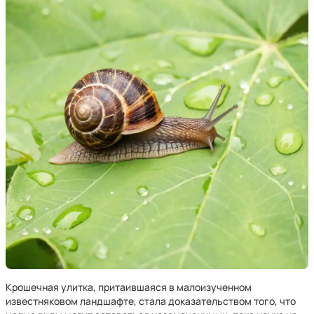
Крошечная улитка, притаившаяся в малоизученном
известняковом ландшафте, стала доказательством того, что