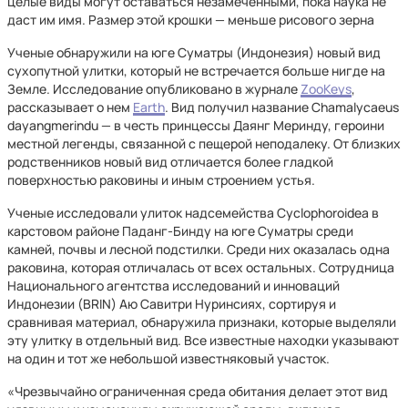
целые виды могут оставаться незамеченными, пока наука не
даст им имя. Размер этой крошки — меньше рисового зерна
Ученые обнаружили на юге Суматры (Индонезия) новый вид
сухопутной улитки, который не встречается больше нигде на
Земле. Исследование опубликовано в журнале
ZooKeys
,
рассказывает о нем
Earth
. Вид получил название Chamalycaeus
dayangmerindu — в честь принцессы Даянг Меринду, героини
местной легенды, связанной с пещерой неподалеку. От близких
родственников новый вид отличается более гладкой
поверхностью раковины и иным строением устья.
Ученые исследовали улиток надсемейства Cyclophoroidea в
карстовом районе Паданг-Бинду на юге Суматры среди
камней, почвы и лесной подстилки. Среди них оказалась одна
раковина, которая отличалась от всех остальных. Сотрудница
Национального агентства исследований и инноваций
Индонезии (BRIN) Аю Савитри Нуринсиях, сортируя и
сравнивая материал, обнаружила признаки, которые выделяли
эту улитку в отдельный вид. Все известные находки указывают
на один и тот же небольшой известняковый участок.
«Чрезвычайно ограниченная среда обитания делает этот вид