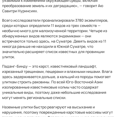
уязвимым к изменениям окружающей среды, включая
преобразование земель и их деградацию», — говорит Аю
Савитри Нуринсиях.
Всего исследователи проанализировали 3780 экземпляров,
среди которых определили 11 видов из трех семейств —
необычно много для малоизученной территории. Четыре из
обнаруженных видов являются эндемиками — они
встречаются только здесь, на Суматре. Девять видов из 11
никогда раньше не находили в Южной Суматре, что
значительно расширяет список известных для провинции
улиток.
Паданг-Бинду — это карст, известняковый ландшафт,
изрезанный трещинами, пещерами и влажными нишами. Влага
здесь задерживается дольше, а кальций из породы помогает
улиткам строить раковины. По всей Юго-Восточной Азии
изолированные известняковые холмы часто содержат
уникальные виды, поэтому даже небольшие исследования
могут менять региональные списки.
Наземные улитки быстро реагируют на высыхание и
нарушения, поэтому поврежденные карстовые массивы могут