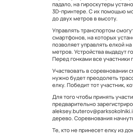
падало, на гироскутеры устан
3D-принтере. С их помощью м
до двух метров в высоту.
Управлять транспортом смогут
смартфонов, на которых уста
позволяет управлять елкой на
метров. Устройства выдадут г
Перед гонками все участники 
Участвовать в соревновании 
нужно будет преодолеть трасс
елку. Победит тот участник, к
Для того чтобы принять участ
предварительно зарегистриро
aleksey.buterov@parksokolniki.
дерево. Соревнования начнут
Те, кто не принесет елку из до