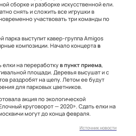
ной сборке и разборке искусственной ели.
атно снять и сложить все игрушки в
дновременно участвовать три команды по
й парка выступит кавер-группа Amigos
лярные композиции. Начало концерта
в
ь елки на переработку
в пункт приема
,
ивальной площади. Деревья высушат и с
ов раздробят на щепу. Летом ее будут
рения для парковых цветников.
артовала акция по экологической
Елочный круговорот — 2020». Сдать елки на
москвичи могут до конца февраля.
Источник новости