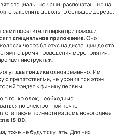
овят специальные чаши, распечатанные на
ожно закрепить довольно большое дерево,
 сами посетители парка при помощи
новят
специальное приложение
. Оно
 колесах через блютус на дистанции до ста
остям на время проведения мероприятия.
пройдут инструктаж.
смогут
два гонщика
одновременно. Им
у с препятствиями, не уронив при этом
оторый придет к финишу первым.
ие в гонке елок, необходимо
ваться по электронной почте
info, а также принести из дома новогоднее
ся
в 15:00
.
ма, тоже не будут скучать. Для них