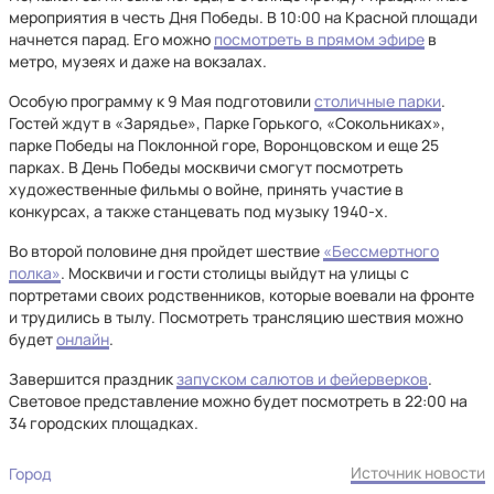
мероприятия в честь Дня Победы. В 10:00 на Красной площади
начнется парад. Его можно
посмотреть в прямом эфире
в
метро, музеях и даже на вокзалах.
Особую программу к 9 Мая подготовили
столичные парки
.
Гостей ждут в «Зарядье», Парке Горького, «Сокольниках»,
парке Победы на Поклонной горе, Воронцовском и еще 25
парках. В День Победы москвичи смогут посмотреть
художественные фильмы о войне, принять участие в
конкурсах, а также станцевать под музыку 1940-х.
Во второй половине дня пройдет шествие
«Бессмертного
полка»
. Москвичи и гости столицы выйдут на улицы с
портретами своих родственников, которые воевали на фронте
и трудились в тылу. Посмотреть трансляцию шествия можно
будет
онлайн
.
Завершится праздник
запуском салютов и фейерверков
.
Световое представление можно будет посмотреть в 22:00 на
34 городских площадках.
Источник новости
Город