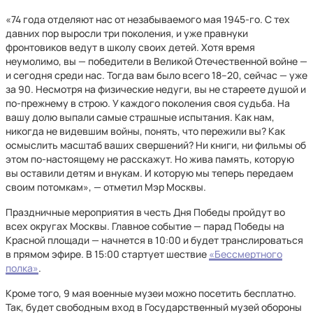
«74 года отделяют нас от незабываемого мая 1945-го. С тех
давних пор выросли три поколения, и уже правнуки
фронтовиков ведут в школу своих детей. Хотя время
неумолимо, вы — победители в Великой Отечественной войне —
и сегодня среди нас. Тогда вам было всего 18–20, сейчас — уже
за 90. Несмотря на физические недуги, вы не стареете душой и
по-прежнему в строю. У каждого поколения своя судьба. На
вашу долю выпали самые страшные испытания. Как нам,
никогда не видевшим войны, понять, что пережили вы? Как
осмыслить масштаб ваших свершений? Ни книги, ни фильмы об
этом по-настоящему не расскажут. Но жива память, которую
вы оставили детям и внукам. И которую мы теперь передаем
своим потомкам», — отметил Мэр Москвы.
Праздничные мероприятия в честь Дня Победы пройдут во
всех округах Москвы. Главное событие — парад Победы на
Красной площади — начнется в 10:00 и будет транслироваться
в прямом эфире. В 15:00 стартует шествие
«Бессмертного
полка»
.
Кроме того, 9 мая военные музеи можно посетить бесплатно.
Так, будет свободным вход в Государственный музей обороны