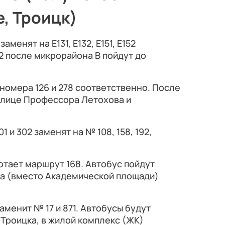
е, Троицк)
аменят на Е131, Е132, Е151, Е152
2 после микрорайона В пойдут до
 номера 126 и 278 соответственно. После
улице Профессора Летохова и
1 и 302 заменят на № 108, 158, 192,
тает маршрут 168. Автобус пойдут
а (вместо Академической площади)
менит № 17 и 871. Автобусы будут
 Троицка, в жилой комплекс (ЖК)