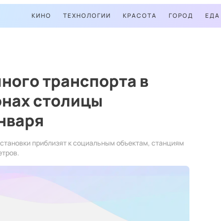
КИНО
ТЕХНОЛОГИИ
КРАСОТА
ГОРОД
ЕДА
ного транспорта в
онах столицы
января
остановки приблизят к социальным объектам, станциям
етров.