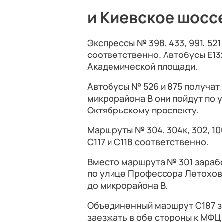
и Киевское шосс
Экспрессы № 398, 433, 991, 521 з
соответственно. Автобусы Е13
Академической площади.
Автобусы № 526 и 875 получат
микрорайона В они пойдут по 
Октябрьскому проспекту.
Маршруты № 304, 304к, 302, 100
С117 и С118 соответственно.
Вместо маршрута № 301 зарабо
по улице Профессора Летохов
до микрорайона В.
Объединенный маршрут С187 за
заезжать в обе стороны к МФЦ