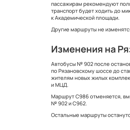
пассажирам рекомендуют поль
транспорт будет ходить до ми
к Академической площади.
Другие маршруты не изменятс
Изменения на Р
Автобусы № 902 после останов
по Рязановскому шоссе до ста
жителям новых жилых комплек
и МЦД.
Маршрут С986 отменяется, вм
№ 902 и С962.
Остальные маршруты останут