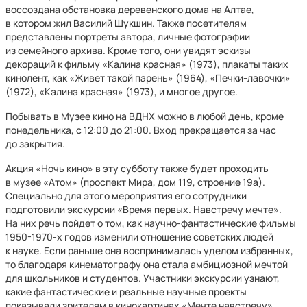
воссоздана обстановка деревенского дома на Алтае,
в котором жил Василий Шукшин. Также посетителям
представлены портреты автора, личные фотографии
из семейного архива. Кроме того, они увидят эскизы
декораций к фильму «Калина красная» (1973), плакаты таких
кинолент, как «Живет такой парень» (1964), «Печки-лавочки»
(1972), «Калина красная» (1973), и многое другое.
Побывать в Музее кино на ВДНХ можно в любой день, кроме
понедельника, с 12:00 до 21:00. Вход прекращается за час
до закрытия.
Акция «Ночь кино» в эту субботу также будет проходить
в музее «Атом» (проспект Мира, дом 119, строение 19а).
Специально для этого мероприятия его сотрудники
подготовили экскурсии «Время первых. Навстречу мечте».
На них речь пойдет о том, как научно-фантастические фильмы
1950-1970-х годов изменили отношение советских людей
к науке. Если раньше она воспринималась уделом избранных,
то благодаря кинематографу она стала амбициозной мечтой
для школьников и студентов. Участники экскурсии узнают,
какие фантастические и реальные научные проекты
показывали зрителям в кинокартинах «Мечте навстречу»