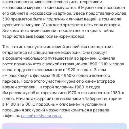
из основоположников советского кино, теоретиком
и классиком мирового киноискусства. В Музее кино воссоздан
его кабинет в московской квартире. Здесь представлено более
300 предметов быта и подлинных личных вещей, в том числе
рукописи и рисунки. У каждого артефакта есть своя история.
Знакомство с ними позволит посетителям открыть тайны
творчества выдающегося кинорежиссера.
Тем, кто интересуется историей российского кино, стоит
отправиться на специальные экскурсии. Они пройдут
в формате небольшого путешествия во времени. Сначала
гости познакомятся с эпохой аттракционов 1890-1910-х годов
и авангардных экспериментов в 1920-х годах. Затем
им расскажут о фильмах 1930-1940-х годов и военного
периода. После этого участники узнают о кинематографе
времен оттепели — второй половины 1960-х годов.
Им расскажут об авторском кино 1970-х и о кинолентах 1980-х
годов. Начало экскурсий под названием «Лабиринт истории»
в 14:00 и 16:00. С подробным описанием и условиями
посещения экскурсий можно познакомиться в разделе
«Афиша»
на сайте Музея кино.