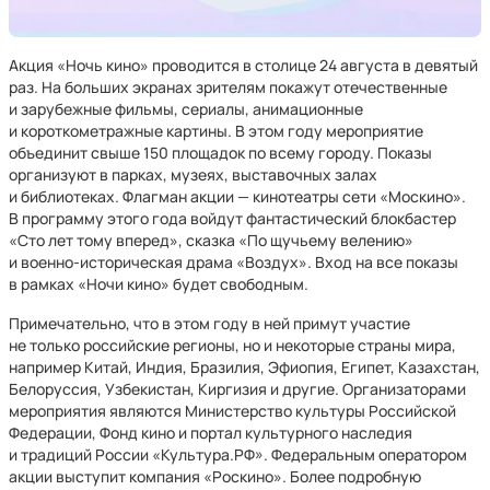
Акция «Ночь кино» проводится в столице 24 августа в девятый
раз. На больших экранах зрителям покажут отечественные
и зарубежные фильмы, сериалы, анимационные
и короткометражные картины. В этом году мероприятие
объединит свыше 150 площадок по всему городу. Показы
организуют в парках, музеях, выставочных залах
и библиотеках. Флагман акции — кинотеатры сети «Москино».
В программу этого года войдут фантастический блокбастер
«Сто лет тому вперед», сказка «По щучьему велению»
и военно-историческая драма «Воздух». Вход на все показы
в рамках «Ночи кино» будет свободным.
Примечательно, что в этом году в ней примут участие
не только российские регионы, но и некоторые страны мира,
например Китай, Индия, Бразилия, Эфиопия, Египет, Казахстан,
Белоруссия, Узбекистан, Киргизия и другие. Организаторами
мероприятия являются Министерство культуры Российской
Федерации, Фонд кино и портал культурного наследия
и традиций России «Культура.РФ». Федеральным оператором
акции выступит компания «Роскино». Более подробную