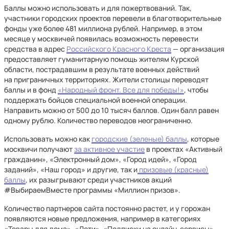
Баллы можно использовать и для пожертвований. Так,
участники городских проектов перевели в благотворительные
фонды уже более 481 миллиона рублей. Например, в этом
месяце у москвичей появилась возможность перевести
средства в адрес
Российского Красного Креста
— организация
предоставляет гуманитарную помощь жителям Курской
области, пострадавшим в результате военных действий
на приграничных территориях. Жители столицы переводят
баллы и в фонд
«Народный фронт. Все для победы!»
, чтобы
поддержать бойцов специальной военной операции.
Направить можно от 500 до 10 тысяч баллов. Один балл равен
одному рублю. Количество переводов неограниченно.
Использовать можно как
городские (зеленые) баллы
, которые
москвичи получают
за активное участие
в проектах «Активный
гражданин», «Электронный дом», «Город идей», «Город
заданий», «Наш город» и другие, так и
призовые (красные)
баллы
, их разыгрывают среди участников акций
#ВыбираемВместе программы «Миллион призов».
Количество партнеров сайта постоянно растет, и у горожан
появляются новые предложения, например в категориях
«Товары для дома», «Дети», «Подписки на онлайн-сервисы»,