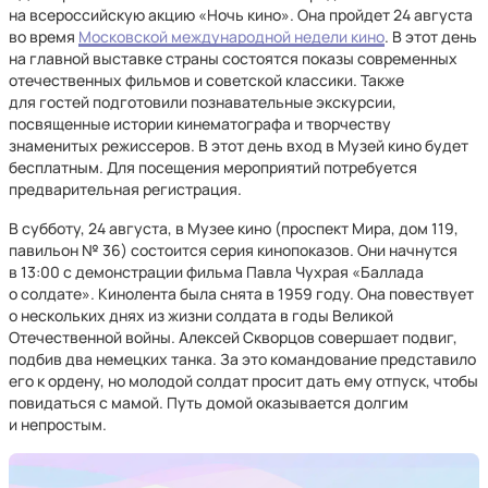
на всероссийскую акцию «Ночь кино». Она пройдет 24 августа
во время
Московской международной недели кино
. В этот день
на главной выставке страны состоятся показы современных
отечественных фильмов и советской классики. Также
для гостей подготовили познавательные экскурсии,
посвященные истории кинематографа и творчеству
знаменитых режиссеров. В этот день вход в Музей кино будет
бесплатным. Для посещения мероприятий потребуется
предварительная регистрация.
В субботу, 24 августа, в Музее кино (проспект Мира, дом 119,
павильон № 36) состоится серия кинопоказов. Они начнутся
в 13:00 с демонстрации фильма Павла Чухрая «Баллада
о солдате». Кинолента была снята в 1959 году. Она повествует
о нескольких днях из жизни солдата в годы Великой
Отечественной войны. Алексей Скворцов совершает подвиг,
подбив два немецких танка. За это командование представило
его к ордену, но молодой солдат просит дать ему отпуск, чтобы
повидаться с мамой. Путь домой оказывается долгим
и непростым.