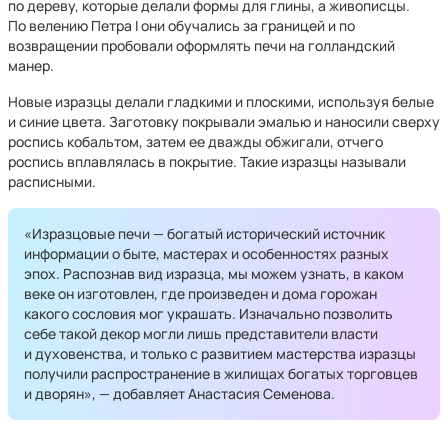
по дереву, которые делали формы для глины, а живописцы.
По велению Петра I они обучались за границей и по
возвращении пробовали оформлять печи на голландский
манер.
Новые изразцы делали гладкими и плоскими, используя белые
и синие цвета. Заготовку покрывали эмалью и наносили сверху
роспись кобальтом, затем ее дважды обжигали, отчего
роспись вплавлялась в покрытие. Такие изразцы называли
расписными.
«Изразцовые печи — богатый исторический источник
информации о быте, мастерах и особенностях разных
эпох. Распознав вид изразца, мы можем узнать, в каком
веке он изготовлен, где произведен и дома горожан
какого сословия мог украшать. Изначально позволить
себе такой декор могли лишь представители власти
и духовенства, и только с развитием мастерства изразцы
получили распространение в жилищах богатых торговцев
и дворян», — добавляет Анастасия Семенова.