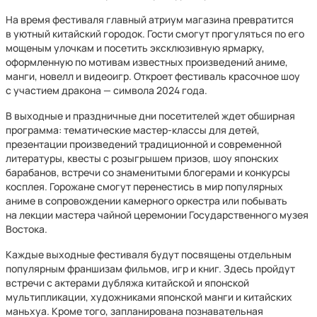
На время фестиваля главный атриум магазина превратится
в уютный китайский городок. Гости смогут прогуляться по его
мощеным улочкам и посетить эксклюзивную ярмарку,
оформленную по мотивам известных произведений аниме,
манги, новелл и видеоигр. Откроет фестиваль красочное шоу
с участием дракона — символа 2024 года.
В выходные и праздничные дни посетителей ждет обширная
программа: тематические мастер-классы для детей,
презентации произведений традиционной и современной
литературы, квесты с розыгрышем призов, шоу японских
барабанов, встречи со знаменитыми блогерами и конкурсы
косплея. Горожане смогут перенестись в мир популярных
аниме в сопровождении камерного оркестра или побывать
на лекции мастера чайной церемонии Государственного музея
Востока.
Каждые выходные фестиваля будут посвящены отдельным
популярным франшизам фильмов, игр и книг. Здесь пройдут
встречи с актерами дубляжа китайской и японской
мультипликации, художниками японской манги и китайских
маньхуа. Кроме того, запланирована познавательная