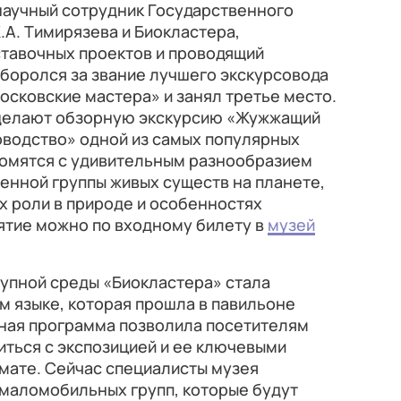
научный сотрудник Государственного
.А. Тимирязева и Биокластера,
ставочных проектов и проводящий
л боролся за звание лучшего экскурсовода
осковские мастера» и занял третье место.
 делают обзорную экскурсию «Жужжащий
оводство» одной из самых популярных
комятся с удивительным разнообразием
енной группы живых существ на планете,
их роли в природе и особенностях
ятие можно по входному билету в
музей
тупной среды «Биокластера» стала
м языке, которая прошла в павильоне
ьная программа позволила посетителям
ться с экспозицией и ее ключевыми
мате. Сейчас специалисты музея
 маломобильных групп, которые будут