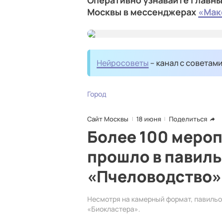
Оперативно узнавайте главны
Москвы в мессенджерах
«Мак
Нейросоветы
– канал с советам
Город
Сайт Москвы
18 июня
Поделиться
Более 100 мероп
прошло в павил
«Пчеловодство»
Несмотря на камерный формат, павиль
«Биокластера».