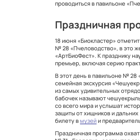
проводиться в павильоне «Пч
Праздничная пр
18 июня «Биокластер» отметит
№ 28 «Пчеловодство», в это 
«АртБиоФест». К празднику на
премьер, включая серию практ
В этот день в павильоне № 28 
семейная экскурсия «Чешуекр
из самых удивительных отрядо
бабочек называют чешуекрылы
со всего мира и услышат исто
защиты от хищников и дальних
билету в
музей
и предварител
Праздничная программа охвати