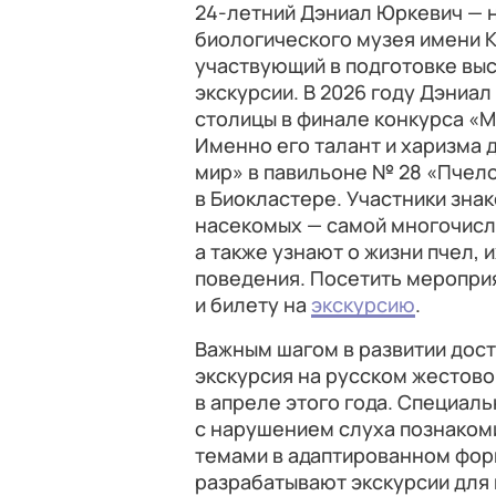
24-летний Дэниал Юркевич — 
биологического музея имени К
участвующий в подготовке вы
экскурсии. В 2026 году Дэниа
столицы в финале конкурса «М
Именно его талант и харизма
мир» в павильоне № 28 «Пчел
в Биокластере. Участники зна
насекомых — самой многочисл
а также узнают о жизни пчел, 
поведения. Посетить меропри
и билету на
экскурсию
.
Важным шагом в развитии дос
экскурсия на русском жестово
в апреле этого года. Специал
с нарушением слуха познакоми
темами в адаптированном фор
разрабатывают экскурсии для