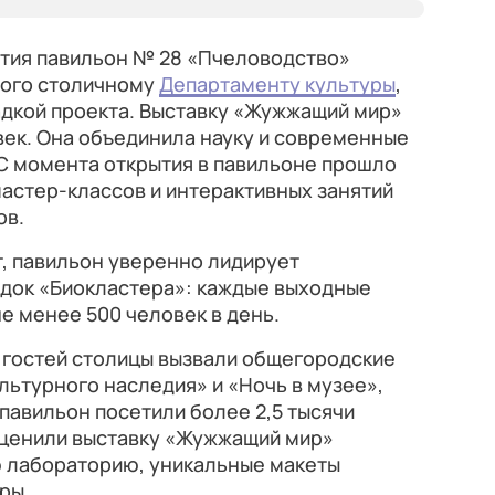
ытия павильон № 28 «Пчеловодство»
ного столичному
Департаменту культуры
,
дкой проекта. Выставку «Жужжащий мир»
век. Она объединила науку и современные
С момента открытия в павильоне прошло
мастер-классов и интерактивных занятий
ов.
, павильон уверенно лидирует
док «Биокластера»: каждые выходные
е менее 500 человек в день.
 гостей столицы вызвали общегородские
льтурного наследия» и «Ночь в музее»,
павильон посетили более 2,5 тысячи
 оценили выставку «Жужжащий мир»
 лабораторию, уникальные макеты
ры.