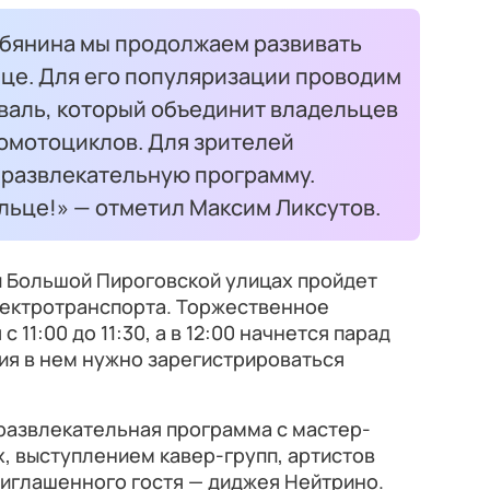
бянина мы продолжаем развивать
ице. Для его популяризации проводим
валь, который объединит владельцев
омотоциклов. Для зрителей
развлекательную программу.
льце!» — отметил Максим Ликсутов.
 и Большой Пироговской улицах пройдет
лектротранспорта. Торжественное
 11:00 до 11:30, а в 12:00 начнется парад
ия в нем нужно зарегистрироваться
развлекательная программа с мастер-
х, выступлением кавер-групп, артистов
риглашенного гостя — диджея Нейтрино.