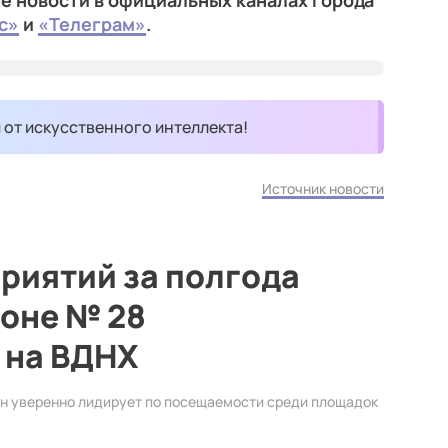
е новости в официальных каналах города
с»
и
«Телеграм»
.
и от искусственного интеллекта!
Источник новости
риятий за полгода
ьоне № 28
 на ВДНХ
он уверенно лидирует по посещаемости среди площадок