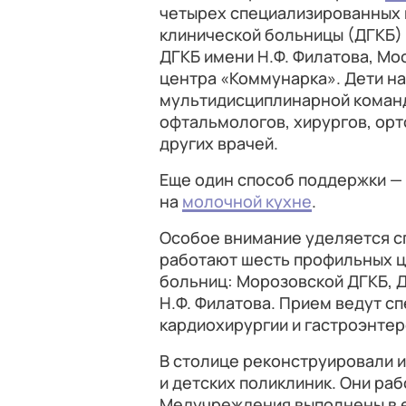
четырех специализированных ц
клинической больницы (ДГКБ) 
ДГКБ имени Н.Ф. Филатова, М
центра «Коммунарка». Дети н
мультидисциплинарной команд
офтальмологов, хирургов, орт
других врачей.
Еще один способ поддержки —
на
молочной кухне
.
Особое внимание уделяется с
работают шесть профильных ц
больниц: Морозовской ДГКБ, Д
Н.Ф. Филатова. Прием ведут с
кардиохирургии и гастроэнтер
В столице реконструировали и
и детских поликлиник. Они ра
Медучреждения выполнены в 