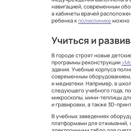
навигацией, современным обо
а кабинеты врачей расположе
ребенка к
поликлинике
можно 
Учиться и разви
В городе строят новые детски
программы реконструкции
«Мо
здания. Учебные корпуса пол
современным оборудованием, 
и медиатеки. Например, в шко
следующего учебного года, п
микроскопы, мини-теплицы для
и гравировки, а также 3D-прин
В учебных заведениях оборуд
платформами для отжиманий, 
электронными табло для счета