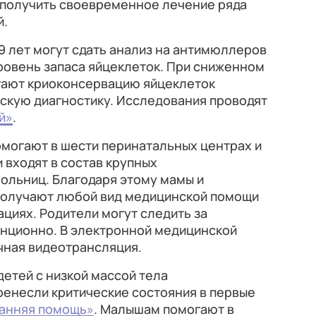
е получить своевременное лечение ряда
й.
39 лет могут сдать анализ на антимюллеров
ровень запаса яйцеклеток. При сниженном
гают криоконсервацию яйцеклеток
ескую диагностику. Исследования проводят
й»
.
омогают в шести перинатальных центрах и
 входят в состав крупных
ольниц. Благодаря этому мамы и
получают любой вид медицинской помощи
ациях. Родители могут следить за
нционно. В электронной медицинской
чная видеотрансляция.
етей с низкой массой тела
ренесли критические состояния в первые
анняя помощь»
. Малышам помогают в