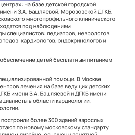
ентрах: на базе детской городской
имени З.А. Башляевой, Морозовской ДГКБ,
осковского многопрофильного клинического
аходятся под наблюдением
ы специалистов: педиатров, неврологов,
опедов, кардиологов, эндокринологов и
 обеспечение детей бесплатным питанием
пециализированной помощи. В Москве
ентров лечения на базе ведущих детских
ГКБ имени З.А. Башляевой и ДГКБ имени
пециалисты в области кардиологии,
ологии.
 построили более 360 зданий взрослых
ботают по новому московскому стандарту.
едином дизайне, оснащены понятной