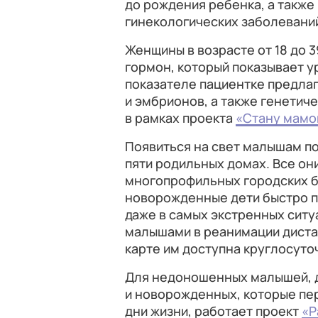
до рождения ребенка, а такж
гинекологических заболевани
Женщины в возрасте от 18 до 
гормон, который показывает у
показателе пациентке предла
и эмбрионов, а также генетич
в рамках проекта
«Стану мамо
Появиться на свет малышам п
пяти родильных домах. Все они
многопрофильных городских б
новорожденные дети быстро 
даже в самых экстренных ситу
малышами в реанимации диста
карте им доступна круглосуто
Для недоношенных малышей, д
и новорожденных, которые пе
дни жизни, работает проект
«Р