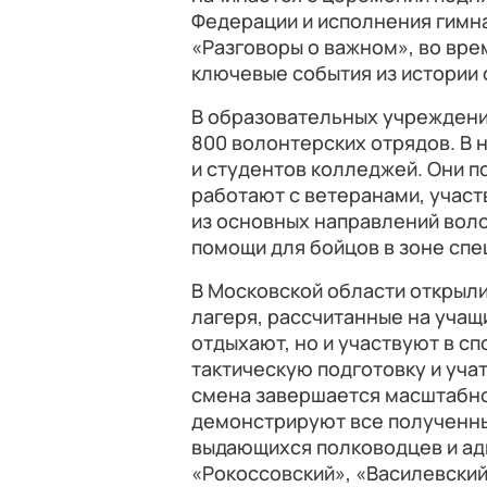
Федерации и исполнения гимна
«Разговоры о важном», во вре
ключевые события из истории 
В образовательных учреждени
800 волонтерских отрядов. В 
и студентов колледжей. Они п
работают с ветеранами, участ
из основных направлений вол
помощи для бойцов в зоне спе
В Московской области открыл
лагеря, рассчитанные на учащи
отдыхают, но и участвуют в с
тактическую подготовку и уча
смена завершается масштабно
демонстрируют все полученные
выдающихся полководцев и ад
«Рокоссовский», «Василевский