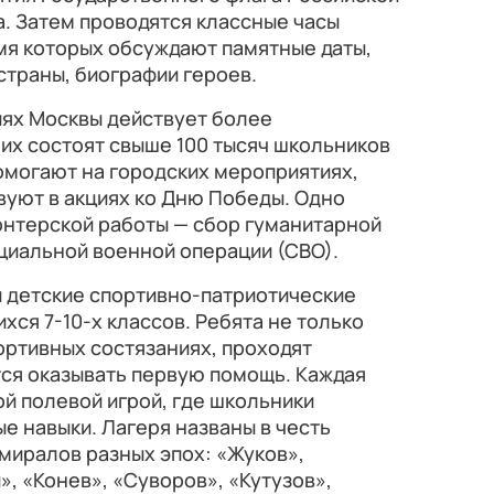
. Затем проводятся классные часы
мя которых обсуждают памятные даты,
страны, биографии героев.
ях Москвы действует более
них состоят свыше 100 тысяч школьников
омогают на городских мероприятиях,
вуют в акциях ко Дню Победы. Одно
онтерской работы — сбор гуманитарной
циальной военной операции (СВО).
и детские спортивно-патриотические
хся 7-10-х классов. Ребята не только
портивных состязаниях, проходят
тся оказывать первую помощь. Каждая
й полевой игрой, где школьники
 навыки. Лагеря названы в честь
миралов разных эпох: «Жуков»,
», «Конев», «Суворов», «Кутузов»,