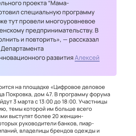
льного проекта “Мама-
готовил специальную программу
кже тут провели многоуровневое
енскому предпринимательству. В
олнить и повторить», — рассказал
 Департамента
инновационного развития
Алексей
оится на площадке «Цифровое деловое
ца Покровка, дом 47. В программу форума
дут 3 марта с 13:00 до 18:00. Участницы
ию, темы которой им больше всего
ями выступят более 20 женщин-
торых руководители банков, пиар-
мпаний, владелицы брендов одежды и