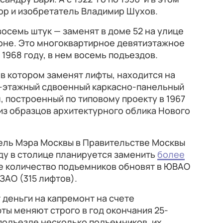
ор и изобретатель Владимир Шухов.
осемь штук — заменят в доме 52 на улице
йоне. Это многоквартирное девятиэтажное
1968 году, в нем восемь подъездов.
 в котором заменят лифты, находится на
24-этажный сдвоенный каркасно-панельный
 построенный по типовому проекту в 1967
 из образцов архитектурного облика Нового
тель Мэра Москвы в Правительстве Москвы
году в столице планируется заменить
более
е количество подъемников обновят в ЮВАО
ЮЗАО (315 лифтов).
 деньги на капремонт на счете
ты меняют строго в год окончания 25-
 подъезде несколько подъемников, их