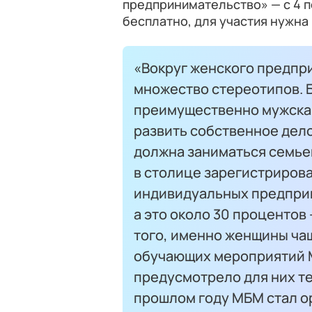
предпринимательство» — с 4 п
бесплатно, для участия нужна
«Вокруг женского предпр
множество стереотипов. Б
преимущественно мужская
развить собственное дело
должна заниматься семье
в столице зарегистрирова
индивидуальных предприн
а это около 30 проценто
того, именно женщины ча
обучающих мероприятий 
предусмотрело для них те
прошлом году МБМ стал о