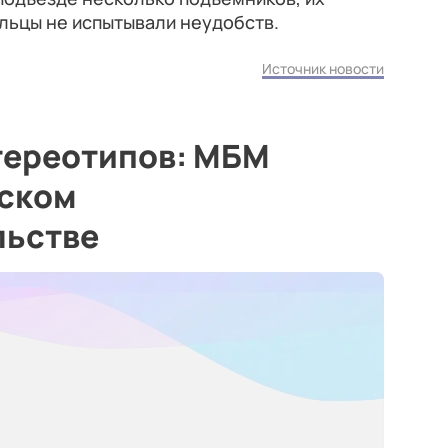
льцы не испытывали неудобств.
Источник новости
тереотипов: МБМ
нском
льстве