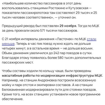
«Наибольшее количество пассажиров в этот день
воспользовались станциями Ростокино и Кутузовская —
показатели пассажиропотока там составляют 29 тысяч и 25
тысяч человек соответственно», — уточнил он.
Предыдущий рекорд был поставлен
29 ноября.
Тогда по МЦК
за день проехали около 571 тысячи пассажиров.
С 21 ноября интервалы движения «Ласточек» по МЦК
стали
меньше
. Теперь в час пик поезд нужно ждать не дольше
четырех минут, а в остальное время — не дольше восьми.
Объем движения увеличился до 242 пар поездов в сутки.
Благодаря этому появилось более 580 тысяч дополнительных
пассажирских мест.
Чтобы составы ходили по кольцу чаще, были проведены
масштабные работы по модернизации инфраструктуры МЦК
.
Например, на станции Андроновка построили всесезонную
мойку и парк отстоя и экипировки составов. А на станции
Белокаменная модернизировали пути для стоянки поездов.
Кроме того, на всех станциях установили новое программное
обеспечение.