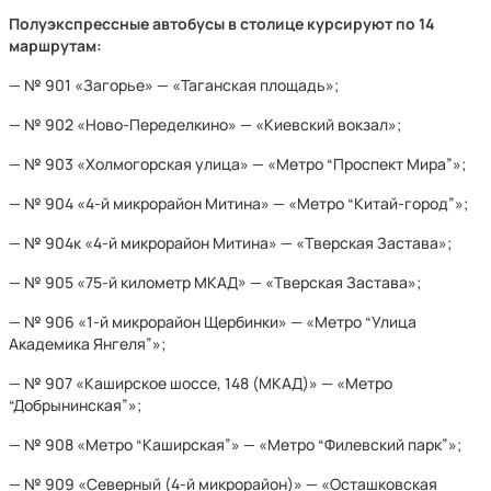
Полуэкспрессные автобусы в столице курсируют по 14
маршрутам:
— № 901 «Загорье» — «Таганская площадь»;
— № 902 «Ново-Переделкино» — «Киевский вокзал»;
— № 903 «Холмогорская улица» — «Метро “Проспект Мира”»;
— № 904 «4-й микрорайон Митина» — «Метро “Китай-город”»;
— № 904к «4-й микрорайон Митина» — «Тверская Застава»;
— № 905 «75-й километр МКАД» — «Тверская Застава»;
— № 906 «1-й микрорайон Щербинки» — «Метро “Улица
Академика Янгеля”»;
— № 907 «Каширское шоссе, 148 (МКАД)» — «Метро
“Добрынинская”»;
— № 908 «Метро “Каширская”» — «Метро “Филевский парк”»;
— № 909 «Северный (4-й микрорайон)» — «Осташковская