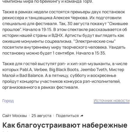
чемпионы мира по брейкингу и команда Top9.
Также в рамках недели состоятся премьеры двух постановок
режиссера и танцовщика Алексея Чернова. Их подготовили
специально для фестиваля. Так, 30 августа покажут "Ожившее
прошлое". Начало в 19:15. В этом спектакле рассказывается об
истории нашей страны и ВДНХ. Артисты будут выглядеть как
ожившие монументы соцреализма. "Электрические сны"
посвятили внутреннему миру творческого человека. Увидеть
постановку можно будет 1 сентября. Начало в 15:35.
Также для гостей выступят рэп- и хип-хоп-музыканты, в числе
которых Pabl.А, Verbee, Big Black Boots, Jeembo Tveth, Мистер
Малой и Bad Balance. А в пятницу, субботу и воскресенье
пройдут концерты участников конкурса рэп-исполнителей,
организованного в рамках фестиваля.
Источник новости
Город
Сайт Москвы
25 августа
Поделиться
Как благоустраивают набережные