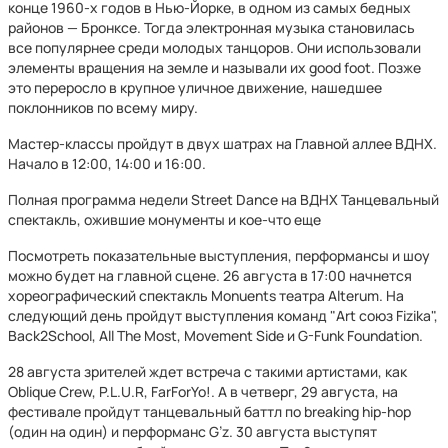
конце 1960-х годов в Нью-Йорке, в одном из самых бедных
районов — Бронксе. Тогда электронная музыка становилась
все популярнее среди молодых танцоров. Они использовали
элементы вращения на земле и называли их good foot. Позже
это переросло в крупное уличное движение, нашедшее
поклонников по всему миру.
Мастер-классы пройдут в двух шатрах на Главной аллее ВДНХ.
Начало в 12:00, 14:00 и 16:00.
Полная программа недели Street Dance на ВДНХ Танцевальный
спектакль, ожившие монументы и кое-что еще
Посмотреть показательные выступления, перформансы и шоу
можно будет на главной сцене. 26 августа в 17:00 начнется
хореографический спектакль Monuents театра Alterum. На
следующий день пройдут выступления команд "Art союз Fizika",
Back2School, All The Most, Movement Side и G-Funk Foundation.
28 августа зрителей ждет встреча с такими артистами, как
Oblique Crew, P.L.U.R, FarForYo!. А в четверг, 29 августа, на
фестивале пройдут танцевальный баттл по breaking hip-hop
(один на один) и перформанс G’z. 30 августа выступят