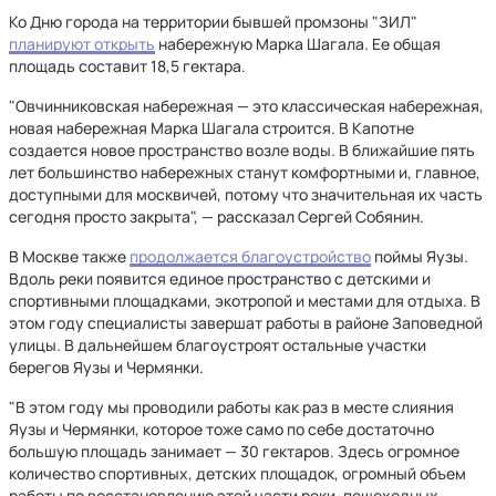
Ко Дню города на территории бывшей промзоны "ЗИЛ"
планируют открыть
набережную Марка Шагала. Ее общая
площадь составит 18,5 гектара.
"Овчинниковская набережная — это классическая набережная,
новая набережная Марка Шагала строится. В Капотне
создается новое пространство возле воды. В ближайшие пять
лет большинство набережных станут комфортными и, главное,
доступными для москвичей, потому что значительная их часть
сегодня просто закрыта", — рассказал Сергей Собянин.
В Москве также
продолжается благоустройство
поймы Яузы.
Вдоль реки появится единое пространство с детскими и
спортивными площадками, экотропой и местами для отдыха. В
этом году специалисты завершат работы в районе Заповедной
улицы. В дальнейшем благоустроят остальные участки
берегов Яузы и Чермянки.
"В этом году мы проводили работы как раз в месте слияния
Яузы и Чермянки, которое тоже само по себе достаточно
большую площадь занимает — 30 гектаров. Здесь огромное
количество спортивных, детских площадок, огромный объем
работы по восстановлению этой части реки, пешеходных