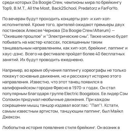
среди которых Da Boogie Crew, чемпионы мира по брейкингу
Top9, B.M.T., All the Most, Back2School, Predatorz и FarForYo.
По вечерам будут проходить концерты рэп- и хип-хоп-
исполнителей. Кроме того, зрителей ожидают премьеры двух
постановок Алексея Чернова (Da Boogie Crew/Alterum) —
"Ожившее прошлое" и "Электрические сны". Также можно будет
побывать на мастер-классах, посвященным таким
танцевальным направлениям, как хип-хоп, брейкинг, паппинг и
хаус-дэнс. Всего на фестивале пройдет более 40 бесплатных
занятий. Их будут проводить ежедневно.
Например, во время обучения паппингу хореографы не только
покажут основные движения, но и расскажут историю этого
направления. Известно, что этот танец появился в
калифорнийском городке Фресно в 1970-х годах. Он стал
популярным благодаря группе Electric Boogaloos. Ее лидер Сэм
Соломон придумал необычные движения. При каждом
сокращении мышц танцор издавал возглас: "Пап"!. Кстати,
самым известным артистом, танцующим паппинг, был Майкл
Джексон.
Любопытна история появления стиля брейкинг. Он возник в