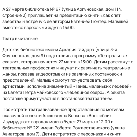
А 27 марта библиотека № 67 (улица Аргуновская, дом 114,
строение 2) приглашает на презентацию книги «Как спят
зверята» и встречу с ее автором Евгенией Гюнтер. Малышей
вместе со взрослыми ждут в 15:00.
Театр в читальне
Детская библиотека имени Аркадия Гайдара (улица 3-я
Фрунзенская, дом 9) подготовила программу «Театральные
сказки», которая начнется 27 марта в 13:00. Детям расскажут о
театральных профессиях и научат их различать театральные
жанры, показав видеоотрывки из различных постановок и
представлений. Малыши смогут почувствовать себя
артистами, исполнив знаменитый «Танец маленьких лебедей»
из балета Петра Чайковского «Лебединое озеро». А ребята
постарше примут участие в постановке театра теней.
Посмотреть театрализованное представление по мотивам
сказочной повести Александра Волкова «Волшебник
Изумрудного города» можно будет 27 марта в 12:00 в
библиотеке № 221 имени Роберта Рождественского (улица
Авиаторов, дом 7). Дети встретятся с персонажами книги: