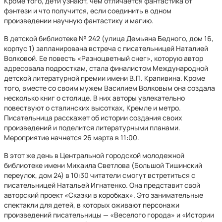
Кроме того, дети узнают, чем отличается фантастика от
фэнтези и что получится, если соединить в одном
произведении научную фантастику и магию.
В детской библиотеке № 242 (улица Демьяна Бедного, дом 16,
корпус 1) запланирована встреча с писательницей Наталией
Волковой. Ее повесть «Разноцветный снег», которую автор
адресовала подросткам, стала финалистом Международной
детской литературной премии имени В.П. Крапивина. Кроме
того, вместе со своим мужем Василием Волковым она создала
несколько книг о столице. В них авторы увлекательно
повествуют о сталинских высотках, Кремле и метро.
Писательница расскажет об истории создания своих
произведений и поделится литературными планами.
Мероприятие начнется 26 марта в 11:00.
В этот же день в Центральной городской молодежной
библиотеке имени Михаила Светлова (Большой Тишинский
переулок, дом 24) в 10:30 читатели смогут встретиться с
писательницей Натальей Игнатенко. Она представит свой
авторский проект «Сказки в коробках». Это занимательные
спектакли для детей, в которых оживают персонажи
произведений писательницы — «Веселого города» и «Истории