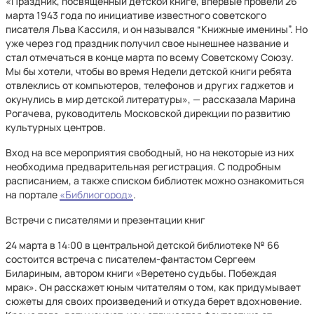
«Праздник, посвященный детской книге, впервые провели 26
марта 1943 года по инициативе известного советского
писателя Льва Кассиля, и он назывался “Книжные именины”. Но
уже через год праздник получил свое нынешнее название и
стал отмечаться в конце марта по всему Советскому Союзу.
Мы бы хотели, чтобы во время Недели детской книги ребята
отвлеклись от компьютеров, телефонов и других гаджетов и
окунулись в мир детской литературы», — рассказала Марина
Рогачева, руководитель Московской дирекции по развитию
культурных центров.
Вход на все мероприятия свободный, но на некоторые из них
необходима предварительная регистрация. С подробным
расписанием, а также списком библиотек можно ознакомиться
на портале
«Библиогород»
.
Встречи с писателями и презентации книг
24 марта в 14:00 в центральной детской библиотеке № 66
состоится встреча с писателем-фантастом Сергеем
Билариным, автором книги «Веретено судьбы. Побеждая
мрак». Он расскажет юным читателям о том, как придумывает
сюжеты для своих произведений и откуда берет вдохновение.