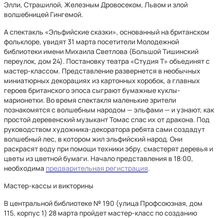
Элли, Страшилой, Железным Дровосеком, Львом и злой
волшебницей Гингемой.
А спектакль «Эльфийские сказки», основанный на британском
фольклоре, увидят 31 марта посетители Молодежной
библиотеки имени Михаила Светлова (Большой Тишинский
переулок, дом 24). Постановку театра «Студия Т» объединят с
мастер-классом. Представление развернется в необычных
миниатюрных декорациях из картонных коробок, а главных
героев британского эпоса сыграют бумажные куклы-
марионетки. Во время спектакля маленькие зрители
познакомятся с волшебным народом — эльфами — и узнают, как
простой деревенский музыкант Томас спас их от дракона. Под
руководством художника-декоратора ребята сами создадут
волшебный лес, в котором жил эльфийский народ. Они
раскрасят воду при помощи техники эбру, смастерят деревья и
цветы из цветной бумаги. Начало представления в 18:00,
необходима
предварительная регистрация
.
Мастер-кассы и викторины
В центральной библиотеке № 190 (улица Профсоюзная, дом
115, корпус 1) 28 марта пройдет мастер-класс по созданию