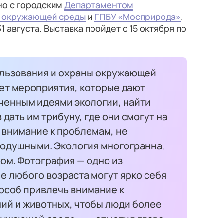
но с городским
Департаментом
ы окружающей среды
и
ГПБУ «Мосприрода»
.
1 августа. Выставка пройдет с 15 октября по
льзования и охраны окружающей
ет мероприятия, которые дают
ченным идеями экологии, найти
дать им трибуну, где они смогут на
 внимание к проблемам, не
одушными. Экология многогранна,
вом. Фотография — одно из
е любого возраста могут ярко себя
особ привлечь внимание к
ий и животных, чтобы люди более