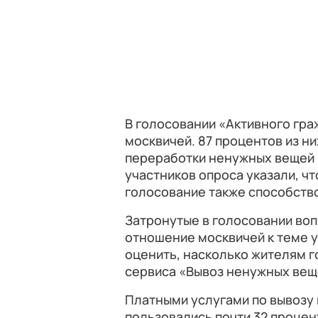
В голосовании «Активного гра
москвичей. 87 процентов из ни
переработки ненужных вещей 
участников опроса указали, ч
голосование также способство
Затронутые в голосовании воп
отношение москвичей к теме у
оценить, насколько жителям 
сервиса «Вывоз ненужных вещ
Платными услугами по вывозу
пользовались почти 32 проце