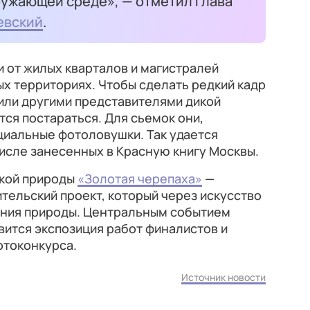
ружающей среде», — отметил глава
евский
.
 от жилых кварталов и магистралей
х территориях. Чтобы сделать редкий кадр
 или другими представителями дикой
ся постараться. Для сьемок они,
циальные фотоловушки. Так удается
числе занесенных в Красную книгу Москвы.
кой природы
«Золотая черепаха»
—
ельский проект, который через искусство
ения природы. Центральным событием
ится экспозиция работ финалистов и
отоконкурса.
Источник новости