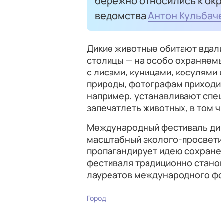
бережно относились к ок
ведомства
Антон Кульбач
Дикие животные обитают вдали
столицы — на особо охраняемы
с лисами, куницами, косулями
природы, фотографам приходит
например, устанавливают спе
запечатлеть животных, в том 
Международный фестиваль ди
масштабный эколого-просветит
пропагандирует идею сохран
фестиваля традиционно станов
лауреатов международного ф
Город