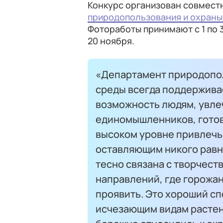
Конкурс организован совмест
природопользования и охран
Фотоработы принимают с 1 по 3
20 ноября.
«Департамент природопо
среды всегда поддержива
возможность людям, увле
единомышленников, готов 
высоком уровне привлечь
оставляющим никого равн
тесно связана с творчест
направлений, где горожан
проявить. Это хороший сп
исчезающим видам растен