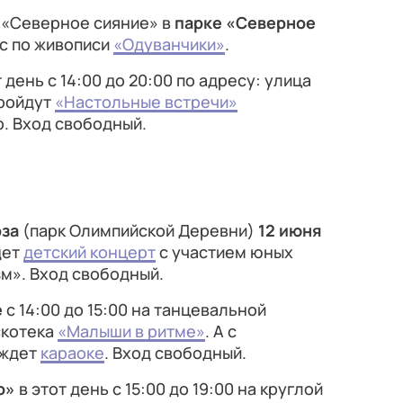
е «Северное сияние» в
парке «Северное
с по живописи
«Одуванчики»
.
 день с 14:00 до 20:00 по адресу: улица
пройдут
«Настольные встречи»
. Вход свободный.
оза
(парк Олимпийской Деревни)
12 июня
дет
детский концерт
с участием юных
зм». Вход свободный.
е
с 14:00 до 15:00 на танцевальной
скотека
«Малыши в ритме»
. А с
 ждет
караоке
. Вход свободный.
о»
в этот день с 15:00 до 19:00 на круглой