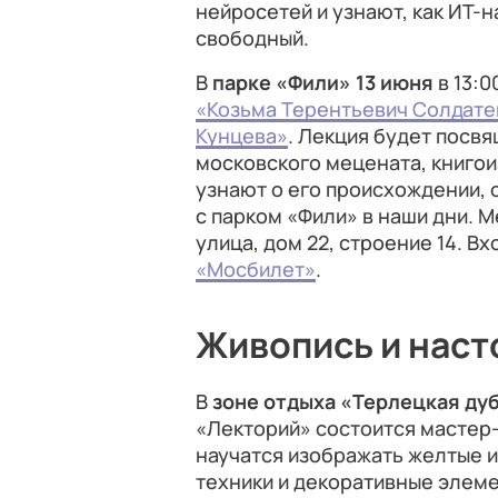
нейросетей и узнают, как ИТ-
свободный.
В
парке «Фили»
13 июня
в 13:0
«Козьма Терентьевич Солдате
Кунцева»
. Лекция будет посв
московского мецената, книго
узнают о его происхождении, о
с парком «Фили» в наши дни. 
улица, дом 22, строение 14. В
«Мосбилет»
.
Живопись и наст
В
зоне отдыха «Терлецкая ду
«Лекторий» состоится мастер
научатся изображать желтые и
техники и декоративные элем