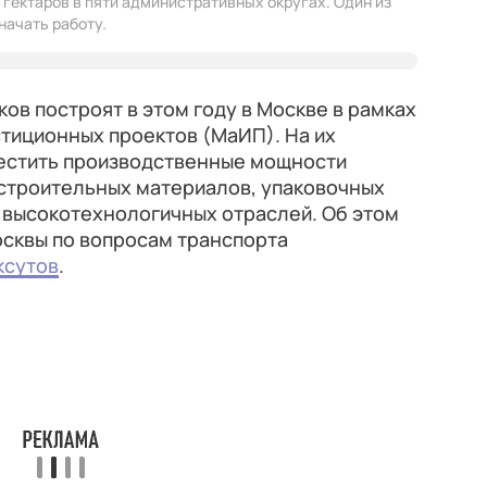
 гектаров в пяти административных округах. Один из
начать работу.
в построят в этом году в Москве в рамках
тиционных проектов (МаИП). На их
естить производственные мощности
 строительных материалов, упаковочных
 высокотехнологичных отраслей. Об этом
сквы по вопросам транспорта
ксутов
.