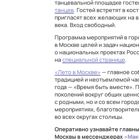
танцевальной площадке госте
танцев
. Гостей встретят в ко
пригласят всех желающих на ва
века. Вход свободный.
Программа мероприятий в гор
в Москве целей и задач нацио
о национальных проектах Росс
на
специальной странице
.
«Лето в Москве»
— главное со
традицией и неотъемлемой час
года — «Время быть вместе». 
поколений вокруг общих ценно
с родными, но и со всем город
мероприятиях, благотворитель
во всех округах столицы.
Оперативно узнавайте главны
Москвы в мессенджерах
«Мак