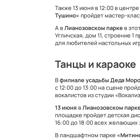
Также 13 июня в 12:00 в центр
Тушино»
пройдет мастер-клас
А в
Лианозовском парке
в этот
Угличская, дом 11, строение 1 
для любителей настольных игр
Танцы и караоке
В
филиале усадьбы Деда Мор
с 12:00 до 13:00 на сцене прой
вокалистов из студии «Вокали
13 июня
в
Лианозовском парк
площадке пройдет детская ди
16:00 до 18:00 всех желающих
В ландшафтном парке
«Митин