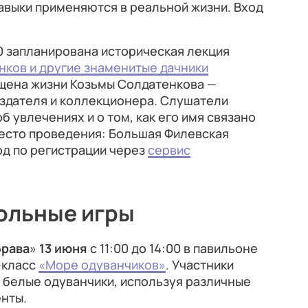
навыки применяются в реальной жизни. Вход
0 запланирована историческая лекция
нков и другие знаменитые дачники
ящена жизни Козьмы Солдатенкова —
издателя и коллекционера. Слушатели
б увлечениях и о том, как его имя связано
Место проведения: Большая Филевская
ход по регистрации через
сервис
ольные игры
брава
»
13 июня
с 11:00 до 14:00 в павильоне
-класс
«Море одуванчиков»
. Участники
 белые одуванчики, используя различные
енты.