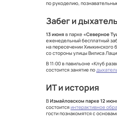
по рукоделию, познавательные
Забег и дыхател
13 июня
в парке
«Северное Ту
еженедельный бесплатный за
на пересечении Химкинского б
со стороны улицы Вилиса Лацис
В 11:00 в павильоне «Клуб раз
состоится занятие по
дыхатель
ИТ и история
В
Измайловском парке 12 июн
состоится
интерактивное обр
гости познакомятся с основам