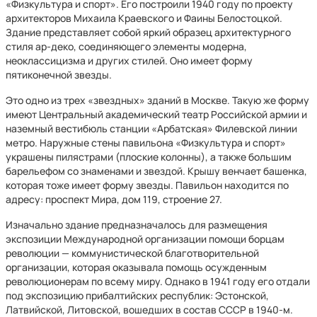
«Физкультура и спорт». Его построили 1940 году по проекту
архитекторов Михаила Краевского и Фаины Белостоцкой.
Здание представляет собой яркий образец архитектурного
стиля ар-деко, соединяющего элементы модерна,
неоклассицизма и других стилей. Оно имеет форму
пятиконечной звезды.
Это одно из трех «звездных» зданий в Москве. Такую же форму
имеют Центральный академический театр Российской армии и
наземный вестибюль станции «Арбатская» Филевской линии
метро. Наружные стены павильона «Физкультура и спорт»
украшены пилястрами (плоские колонны), а также большим
барельефом со знаменами и звездой. Крышу венчает башенка,
которая тоже имеет форму звезды. Павильон находится по
адресу: проспект Мира, дом 119, строение 27.
Изначально здание предназначалось для размещения
экспозиции Международной организации помощи борцам
революции — коммунистической благотворительной
организации, которая оказывала помощь осужденным
революционерам по всему миру. Однако в 1941 году его отдали
под экспозицию прибалтийских республик: Эстонской,
Латвийской, Литовской, вошедших в состав СССР в 1940-м.