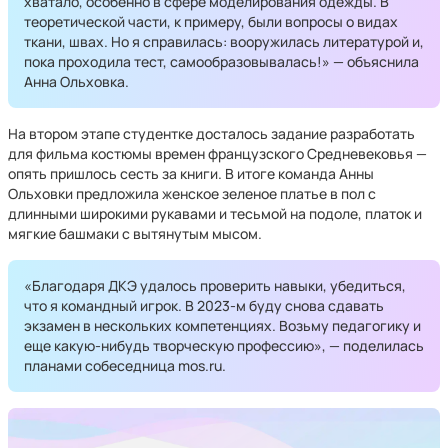
хватало, особенно в сфере моделирования одежды. В
теоретической части, к примеру, были вопросы о видах
ткани, швах. Но я справилась: вооружилась литературой и,
пока проходила тест, самообразовывалась!» — объяснила
Анна Ольховка.
На втором этапе студентке досталось задание разработать
для фильма костюмы времен французского Средневековья —
опять пришлось сесть за книги. В итоге команда Анны
Ольховки предложила женское зеленое платье в пол с
длинными широкими рукавами и тесьмой на подоле, платок и
мягкие башмаки с вытянутым мысом.
«Благодаря ДКЭ удалось проверить навыки, убедиться,
что я командный игрок. В 2023-м буду снова сдавать
экзамен в нескольких компетенциях. Возьму педагогику и
еще какую-нибудь творческую профессию», — поделилась
планами собеседница mos.ru.