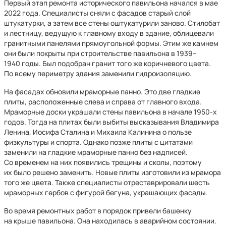
Первый этап ремонта исторического павильона начался в мае
2022 года. Специалисты сняли с фасадов старый слой
штукатурки, а затем все стены оштукатурили заново. Стилобат
и лестницу, ведущую к главному входу в здание, облицевали
гранитными панелями прямоугольной формы. Этим же камнем
они были покрыты при строительстве павильона в 1939–
1940 годы. Был подобран гранит того же коричневого цвета.
По всему периметру здания заменили гидроизоляцию.
На фасадах обновили мраморные панно. Это две гладкие
плиты, расположенные слева и справа от главного входа.
Мраморные доски украшали стены павильона в начале 1950-х
годов. Тогда на плитах были выбиты высказывания Владимира
Ленина, Иосифа Сталина и Михаила Калинина о пользе
физкультуры и спорта. Однако позже плиты с цитатами
заменили на гладкие мраморные панно без надписей.
Со временем на них появились трещины и сколы, поэтому
их было решено заменить. Новые плиты изготовили из мрамора
того же цвета. Также специалисты отреставрировали шесть
мраморных гербов с фигурой бегуна, украшающих фасады.
Во время ремонтных работ в порядок привели башенку
на крыше павильона. Она находилась в аварийном состоянии.