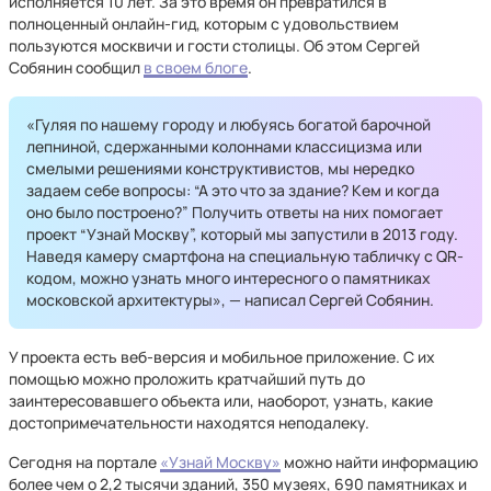
исполняется 10 лет. За это время он превратился в
полноценный онлайн-гид, которым с удовольствием
пользуются москвичи и гости столицы. Об этом Сергей
Собянин сообщил
в своем блоге
.
«Гуляя по нашему городу и любуясь богатой барочной
лепниной, сдержанными колоннами классицизма или
смелыми решениями конструктивистов, мы нередко
задаем себе вопросы: “А это что за здание? Кем и когда
оно было построено?” Получить ответы на них помогает
проект “Узнай Москву”, который мы запустили в 2013 году.
Наведя камеру смартфона на специальную табличку с QR-
кодом, можно узнать много интересного о памятниках
московской архитектуры», — написал Сергей Собянин.
У проекта есть веб-версия и мобильное приложение. С их
помощью можно проложить кратчайший путь до
заинтересовавшего объекта или, наоборот, узнать, какие
достопримечательности находятся неподалеку.
Сегодня на портале
«Узнай Москву»
можно найти информацию
более чем о 2,2 тысячи зданий, 350 музеях, 690 памятниках и