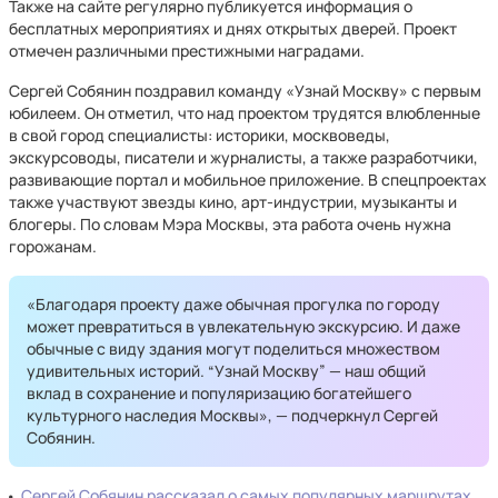
Также на сайте регулярно публикуется информация о
бесплатных мероприятиях и днях открытых дверей. Проект
отмечен различными престижными наградами.
Сергей Собянин поздравил команду «Узнай Москву» с первым
юбилеем. Он отметил, что над проектом трудятся влюбленные
в свой город специалисты: историки, москвоведы,
экскурсоводы, писатели и журналисты, а также разработчики,
развивающие портал и мобильное приложение. В спецпроектах
также участвуют звезды кино, арт-индустрии, музыканты и
блогеры. По словам Мэра Москвы, эта работа очень нужна
горожанам.
«Благодаря проекту даже обычная прогулка по городу
может превратиться в увлекательную экскурсию. И даже
обычные с виду здания могут поделиться множеством
удивительных историй. “Узнай Москву” — наш общий
вклад в сохранение и популяризацию богатейшего
культурного наследия Москвы», — подчеркнул Сергей
Собянин.
Сергей Собянин рассказал о самых популярных маршрутах