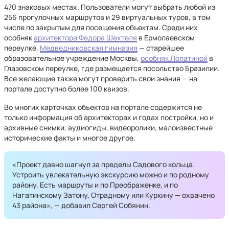
470 знаковых местах. Пользователи могут выбрать любой из
256 прогулочных маршрутов и 29 виртуальных туров, в том
числе по закрытым для посещения объектам. Среди них
особняк
архитектора Федора Шехтеля
в Ермолаевском
переулке,
Медведниковская гимназия
— старейшее
образовательное учреждение Москвы,
особняк Лопатиной
в
Глазовском переулке, где размещается посольство Бразилии.
Все желающие также могут проверить свои знания — на
портале доступно более 100 квизов.
Во многих карточках объектов на портале содержится не
только информация об архитекторах и годах постройки, но и
архивные снимки, аудиогиды, видеоролики, малоизвестные
исторические факты и многое другое.
«Проект давно шагнул за пределы Садового кольца.
Устроить увлекательную экскурсию можно и по родному
району. Есть маршруты и по Преображенке, и по
Нагатинскому Затону, Отрадному или Куркину — охвачено
43 района», — добавил Сергей Собянин.