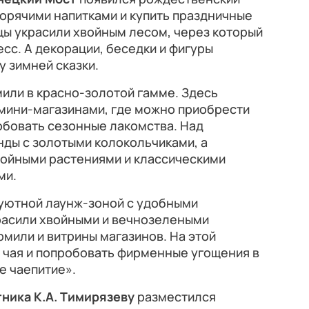
горячими напитками и купить праздничные
цы украсили хвойным лесом, через который
сс. А декорации, беседки и фигуры
 зимней сказки.
или в красно-золотой гамме. Здесь
 мини-магазинами, где можно приобрести
обовать сезонные лакомства. Над
ды с золотыми колокольчиками, а
войными растениями и классическими
ми.
уютной лаунж-зоной с удобными
расили хвойными и вечнозелеными
мили и витрины магазинов. На этой
 чая и попробовать фирменные угощения в
е чаепитие».
тника К.А. Тимирязеву
разместился