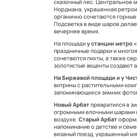
сказочный лес. Центральное м
Нордмана, украшенная ретрои
органично сочетаются горные 
Подсветка в виде шаров делае
вечернее время.
На площади
у станции метро 
праздничные подарки и много
сочетаются пихты, а также сер
золотистые акценты создают а
На Биржевой площади и у Чис
витрины с растительными ком
запоминающихся зимних фото
Новый Арбат
превратился в зи
огромными елочными шарами 
воздухе.
Старый Арбат
оформи
напоминание о детстве и семе
вязаный поезд, украшенный мя