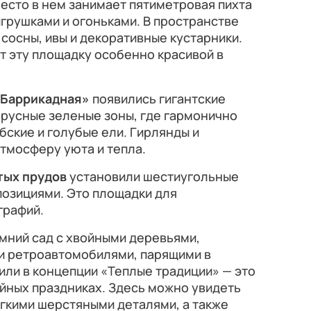
есто в нем занимает пятиметровая пихта
грушками и огоньками. В пространстве
сосны, ивы и декоративные кустарники.
т эту площадку особенно красивой в
«Баррикадная»
появились гигантские
ярусные зеленые зоны, где гармонично
бские и голубые ели. Гирлянды и
тмосферу уюта и тепла.
тых прудов
установили шестиугольные
позициями. Это площадки для
графий.
мний сад с хвойными деревьями,
и ретроавтомобилями, парящими в
ли в концепции «Теплые традиции» — это
йных праздниках. Здесь можно увидеть
гкими шерстяными деталями, а также