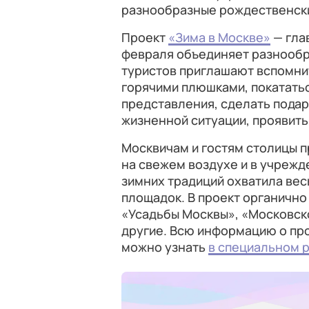
разнообразные рождественски
Проект
«Зима в Москве»
— гла
февраля объединяет разнообр
туристов приглашают вспомнит
горячими плюшками, покататьс
представления, сделать подар
жизненной ситуации, проявить 
Москвичам и гостям столицы 
на свежем воздухе и в учрежд
зимних традиций охватила весь
площадок. В проект органичн
«Усадьбы Москвы», «Московско
другие. Всю информацию о пр
можно узнать
в специальном 