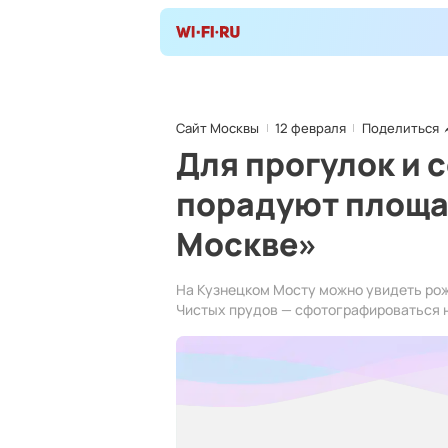
Сайт Москвы
12 февраля
Поделиться
Для прогулок и 
порадуют площа
Москве»
На Кузнецком Мосту можно увидеть рож
Чистых прудов — сфотографироваться н