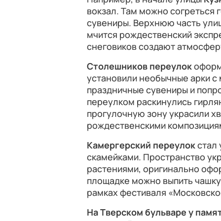
вокзал. Там можно согреться 
сувениры. Верхнюю часть ули
мчится рождественский экспре
снеговиков создают атмосферу
Столешников переулок
оформ
установили необычные арки с
праздничные сувениры и попр
переулком раскинулись гирлян
прогулочную зону украсили х
рождественскими композиция
Камергерский переулок
стал 
скамейками. Пространство ук
растениями, оригинально офор
площадке можно выпить чашку
рамках фестиваля «Московско
На Тверском бульваре у памя