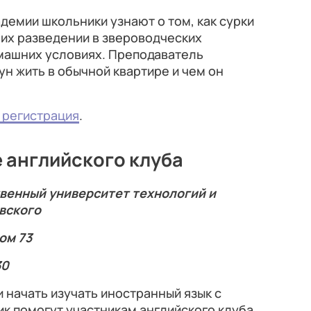
адемии школьники узнают о том, как сурки
б их разведении в звероводческих
омашних условиях. Преподаватель
ун жить в обычной квартире и чем он
 регистрация
.
 английского клуба
венный университет технологий и
овского
ом 73
30
 начать изучать иностранный язык с
 помогут участникам английского клуба.