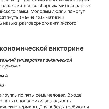
 познакомиться со сборниками бесплатных
ийского языка. Молодым людям помогут
одтянуть знание грамматики и
ь навыки разговорного английского.
экономической викторине
твенный университет физической
и туризма
ом 4
00
 группы по пять-семь человек. В ходе
решать головоломки, разгадывать
мические термины. Для победы требуются