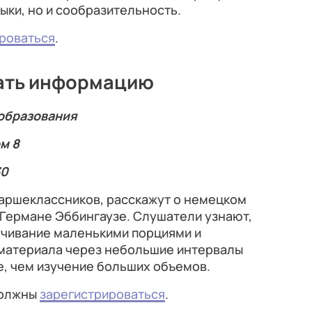
ыки, но и сообразительность.
роваться
.
ать информацию
 образования
м 8
30
таршеклассников, расскажут о немецком
Германе Эббингаузе. Слушатели узнают,
аучивание маленькими порциями и
материала через небольшие интервалы
, чем изучение больших объемов.
должны
зарегистрироваться
.