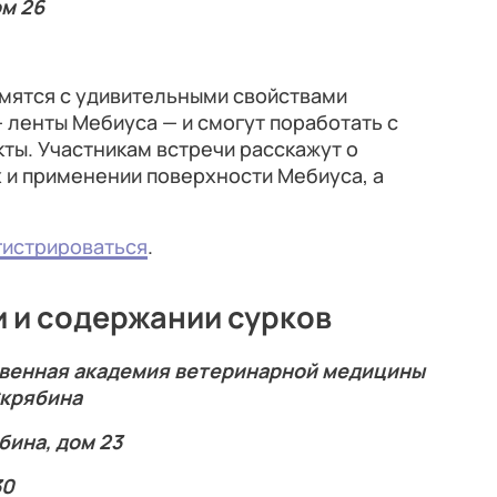
ом 26
омятся с удивительными свойствами
ленты Мебиуса — и смогут поработать с
кты. Участникам встречи расскажут о
 и применении поверхности Мебиуса, а
гистрироваться
.
и и содержании сурков
твенная академия ветеринарной медицины
Скрябина
бина, дом 23
30