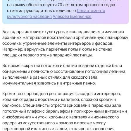
на крышу объекта спустя 70 лет летом прошлого года», —
отметил руководитель столичного
Департамента
культурного наследия
Алексей Емельянов
.
Благодаря историко-культурным исследованиям и изучению
архивных материалов восстановили оригинальную планировку
особняка, утраченные элементы интерьеров и фасадов.
Например, вернулись паркетные полы и орлы на стенах
площадки первого этажа парадной лестницы.
Во время вскрытия потолков и снятия поздней отделки были
обнаружены и полностью восстановлены потолочная лепнина,
выполненная в разных стилях для каждого зала,
монументальная живопись и витражные панно.
Кроме того, проведена реставрация фасадов и интерьеров,
кованой ограды с воротами и калиткой, сложной кровли и
балконов. Специалисты отреставрировали в парадном зале
потолочный плафон с барельефом и полихромными витражами
с изображениями уток, колонны с капителями ионического
ордера из искусственного мрамора в проеме между
переговорной и каминным залом, столярные заполнения