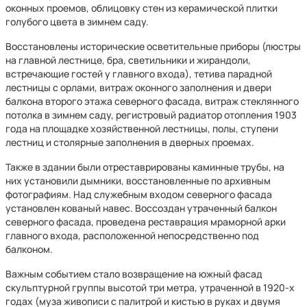
оконных проемов, облицовку стен из керамической плитки
голубого цвета в зимнем саду.
Восстановлены исторические осветительные приборы (люстры
на главной лестнице, бра, светильники и жирандоли,
встречающие гостей у главного входа), тетива парадной
лестницы с орлами, витраж оконного заполнения и двери
балкона второго этажа северного фасада, витраж стеклянного
потолка в зимнем саду, регистровый радиатор отопления 1903
года на площадке хозяйственной лестницы, полы, ступени
лестниц и столярные заполнения в дверных проемах.
Также в здании были отреставрированы каминные трубы, на
них установили дымники, восстановленные по архивным
фотографиям. Над служебным входом северного фасада
установлен кованый навес. Воссоздан утраченный балкон
северного фасада, проведена реставрация мраморной арки
главного входа, расположенной непосредственно под
балконом.
Важным событием стало возвращение на южный фасад
скульптурной группы высотой три метра, утраченной в 1920-х
годах (муза живописи с палитрой и кистью в руках и двумя